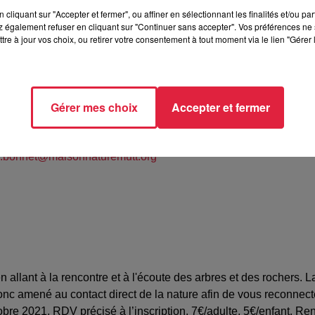
cliquant sur "Accepter et fermer", ou affiner en sélectionnant les finalités et/ou pa
 également refuser en cliquant sur "Continuer sans accepter". Vos préférences ne 
tre à jour vos choix, ou retirer votre consentement à tout moment via le lien "Gérer 
ENBACH-AU-VAL (67)
Gérer mes choix
Accepter et fermer
le BONNET
87414
e.bonnet@maisonnaturemutt.org
 en allant à la rencontre et à l'écoute des arbres et des rocher
donc amené au contact direct de la nature afin de vous reconnect
obre 2021, RDV précisé à l’inscription. 7€/adulte, 5€/enfant. Re