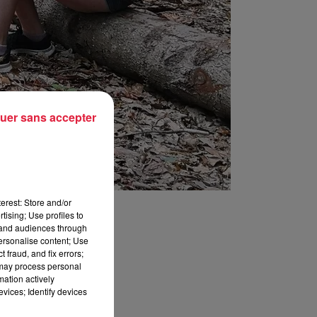
uer sans accepter
erest: Store and/or
tising; Use profiles to
tand audiences through
personalise content; Use
 fraud, and fix errors;
 may process personal
mation actively
vices; Identify devices