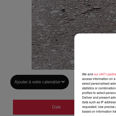
We and
our (447) partn
access information on a 
Ajouter à votre calendrier
select personalised ad
statistics or combinatio
profiles to select person
Deliver and present adv
data such as IP address 
du
23 
requested; Use precise g
Date
based on information tra
au
23 