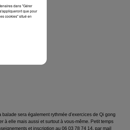
rtenaires dans "Gérer
s'appliqueront que pour
les cookies" situé en
s. La balade sera également rythmée d'exercices de Qi gong
er à elle mais aussi et surtout à vous-même. Petit temps
nseignements et inscription au 06 03 78 74 14, par mail