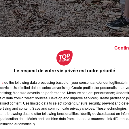
Contin
Le respect de votre vie privée est notre priorité
ers
do the following data processing based on your consent and/or our legitimate int
device; Use limited data to select advertising; Create profiles for personalised adver
vertising; Measure advertising performance; Measure content performance; Unders
ns of data from different sources; Develop and improve services; Create profiles to 
alised content; Use limited data to select content; Ensure security, prevent and detect
ertising and content; Save and communicate privacy choices. These technologies
and browsing data to offer following functionalities: Identify devices based on infor
octobre 2021 à 0h00
eolocation data; Match and combine data from other data sources; Link different de
nsmitted automatically.
octobre 2021 à 0h00