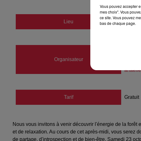
Vous pouvez accepter en 
mes choix". Vous pouvez
ce site. Vous pouvez met
Lieu
bas de chaque page.
DIEFF
Anaël
Organisateur
06037
anaell
Tarif
Gratuit
Nous vous invitons à venir découvrir l'énergie de la forêt
et de relaxation. Au cours de cet après-midi, vous serez 
de partage, d'introspection et de bien-être. Samedi 23 oct