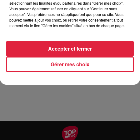
sélectionnant les finalités et/ou partenaires dans "Gérer mes choix".
Vous pouvez également refuser en cliquant sur "Continuer sans
accepter". Vos préférences ne s'appliqueront que pour ce site. Vous
pouvez mettre à jour vos choix, ou retirer votre consentement à tout
L'Amicale des Sapeurs-Pompiers, vous propose une vente
moment via le lien "Gérer les cookies" situé en bas de chaque page.
de Tartes Flambées à emporter de 17h30 à 21h30. Les
réservations seront ouvertes Du Lundi 30 août au Samedi 4
septembre : 06 77 26 23 78 Tarte flambée nature 7€ Tarte
Accepter et fermer
flambée gratinée 7€ Tarte flambée forestière 7€ Tarte
flambée au Munster 7€ Bouteille de Rosé 8€ Bouteille de
Gérer mes choix
Vin Blanc 8€ Bouteille de Crémant 10 € PAIEMENT PAR
CARTE BANCAIRE ACCEPTÉ L'abus d'alcool est
dangereux pour la santé, à consommer avec modération.