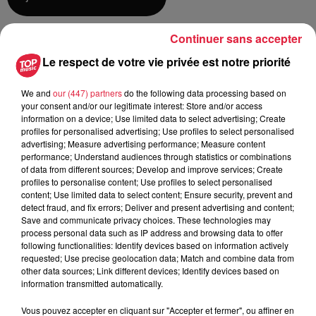
Continuer sans accepter
du
4 septembre 2021 à 0h00
Le respect de votre vie privée est notre priorité
Date
au
4 septembre 2021 à 0h00
We and
our (447) partners
do the following data processing based on
your consent and/or our legitimate interest: Store and/or access
information on a device; Use limited data to select advertising; Create
profiles for personalised advertising; Use profiles to select personalised
Caserne des pompiers
Lieu
advertising; Measure advertising performance; Measure content
NIEDERHERGHEIM
performance; Understand audiences through statistics or combinations
of data from different sources; Develop and improve services; Create
profiles to personalise content; Use profiles to select personalised
content; Use limited data to select content; Ensure security, prevent and
Sophie JACOB
detect fraud, and fix errors; Deliver and present advertising and content;
Save and communicate privacy choices. These technologies may
Organisateur
0677262378
process personal data such as IP address and browsing data to offer
following functionalities: Identify devices based on information actively
sophie.maurer@laposte.net
requested; Use precise geolocation data; Match and combine data from
other data sources; Link different devices; Identify devices based on
information transmitted automatically.
Tarif
Gratuit
Vous pouvez accepter en cliquant sur "Accepter et fermer", ou affiner en