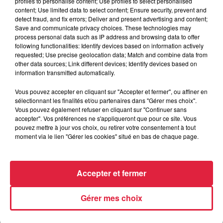
STRASBOURG (67)
profiles to personalise content; Use profiles to select personalised
content; Use limited data to select content; Ensure security, prevent and
detect fraud, and fix errors; Deliver and present advertising and content;
Save and communicate privacy choices. These technologies may
process personal data such as IP address and browsing data to offer
Organisateur
https://www.facebook.com/Touch.Strasbo
following functionalities: Identify devices based on information actively
requested; Use precise geolocation data; Match and combine data from
other data sources; Link different devices; Identify devices based on
information transmitted automatically.
Tarif
Gratuit
Vous pouvez accepter en cliquant sur "Accepter et fermer", ou affiner en
sélectionnant les finalités et/ou partenaires dans "Gérer mes choix".
Vous pouvez également refuser en cliquant sur "Continuer sans
accepter". Vos préférences ne s'appliqueront que pour ce site. Vous
pouvez mettre à jour vos choix, ou retirer votre consentement à tout
moment via le lien "Gérer les cookies" situé en bas de chaque page.
Accepter et fermer
Gérer mes choix
RADIO
INFOS