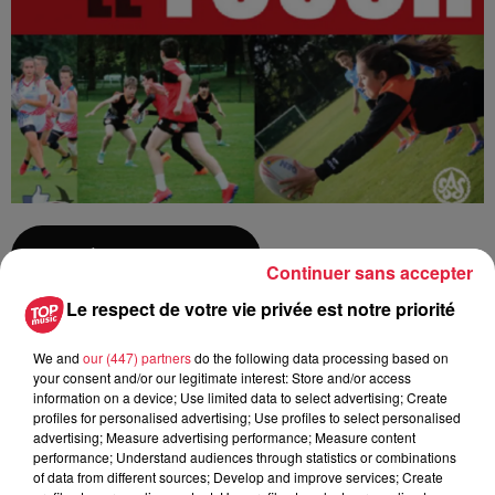
Ajouter à votre calendrier
Continuer sans accepter
Le respect de votre vie privée est notre priorité
du
4 septembre 2021 à 0h00
We and
our (447) partners
do the following data processing based on
Date
your consent and/or our legitimate interest: Store and/or access
au
4 septembre 2021 à 0h00
information on a device; Use limited data to select advertising; Create
profiles for personalised advertising; Use profiles to select personalised
advertising; Measure advertising performance; Measure content
performance; Understand audiences through statistics or combinations
Stade de la Rotonde -
of data from different sources; Develop and improve services; Create
Lieu