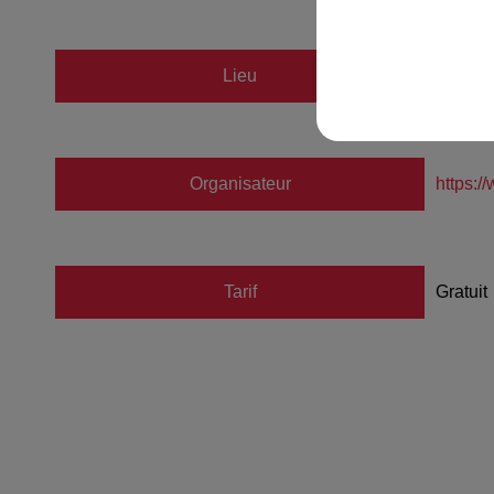
Lieu
Stade 
Organisateur
https:/
Tarif
Gratuit