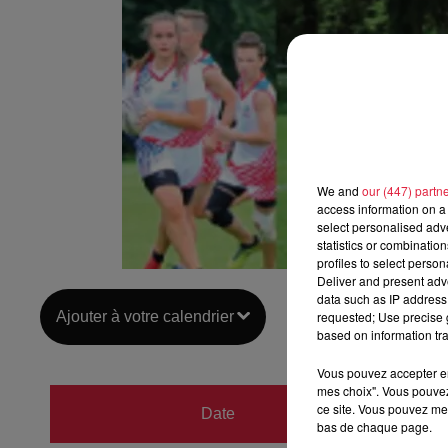
We and
our (447) partn
access information on a 
select personalised ad
statistics or combinatio
profiles to select person
Deliver and present adv
data such as IP address 
Ajouter à votre calendrier
requested; Use precise g
based on information tra
Vous pouvez accepter en 
mes choix". Vous pouvez
du
11 
ce site. Vous pouvez met
Date
bas de chaque page.
au
11 