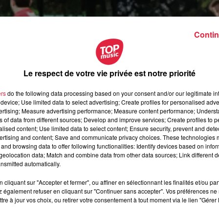
Contin
Le respect de votre vie privée est notre priorité
ers
do the following data processing based on your consent and/or our legitimate int
device; Use limited data to select advertising; Create profiles for personalised adver
vertising; Measure advertising performance; Measure content performance; Unders
ns of data from different sources; Develop and improve services; Create profiles to 
alised content; Use limited data to select content; Ensure security, prevent and detect
ertising and content; Save and communicate privacy choices. These technologies
and browsing data to offer following functionalities: Identify devices based on infor
eolocation data; Match and combine data from other data sources; Link different de
nsmitted automatically.
cliquant sur "Accepter et fermer", ou affiner en sélectionnant les finalités et/ou pa
 également refuser en cliquant sur "Continuer sans accepter". Vos préférences ne 
septembre 2021 à 0h00
tre à jour vos choix, ou retirer votre consentement à tout moment via le lien "Gérer 
septembre 2021 à 0h00