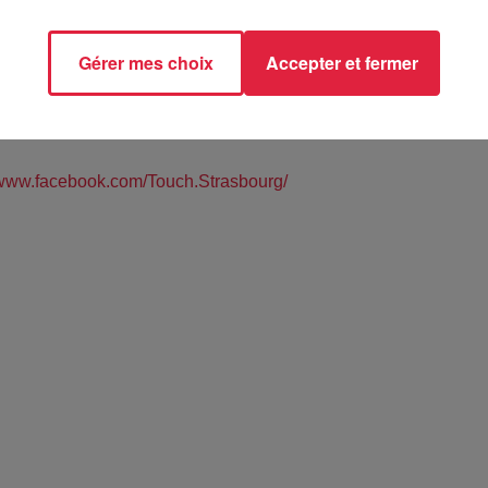
Gérer mes choix
Accepter et fermer
de la Rotonde - STRASBOURG (67)
/www.facebook.com/Touch.Strasbourg/