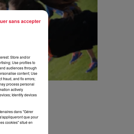
uer sans accepter
erest: Store and/or
tising; Use profiles to
tand audiences through
personalise content; Use
 fraud, and fix errors;
 may process personal
mation actively
vices; Identify devices
rtenaires dans "Gérer
s'appliqueront que pour
les cookies" situé en