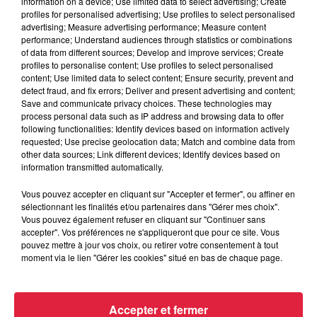
information on a device; Use limited data to select advertising; Create
profiles for personalised advertising; Use profiles to select personalised
advertising; Measure advertising performance; Measure content
du
6 novembre 2021 à 0h00
performance; Understand audiences through statistics or combinations
Date
of data from different sources; Develop and improve services; Create
au
6 novembre 2021 à 0h00
profiles to personalise content; Use profiles to select personalised
content; Use limited data to select content; Ensure security, prevent and
detect fraud, and fix errors; Deliver and present advertising and content;
Save and communicate privacy choices. These technologies may
Complexe sportif CJS -
process personal data such as IP address and browsing data to offer
Lieu
GEISPOLSHEIM (67)
following functionalities: Identify devices based on information actively
requested; Use precise geolocation data; Match and combine data from
other data sources; Link different devices; Identify devices based on
information transmitted automatically.
https://www.facebook.com/cjs.geispolshe
Organisateur
Vous pouvez accepter en cliquant sur "Accepter et fermer", ou affiner en
ref=page_internal
sélectionnant les finalités et/ou partenaires dans "Gérer mes choix".
Vous pouvez également refuser en cliquant sur "Continuer sans
accepter". Vos préférences ne s'appliqueront que pour ce site. Vous
pouvez mettre à jour vos choix, ou retirer votre consentement à tout
Tarif
Gratuit
moment via le lien "Gérer les cookies" situé en bas de chaque page.
Accepter et fermer