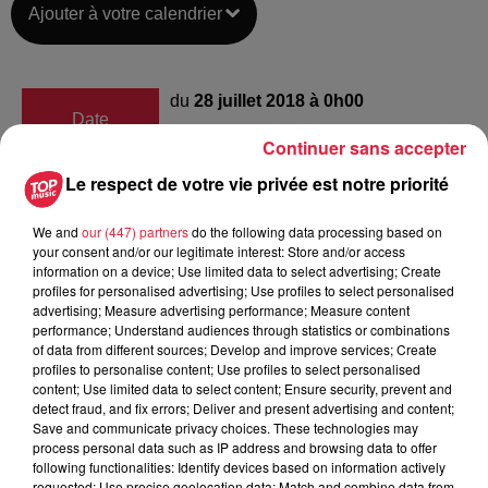
Ajouter à votre calendrier
du
28 juillet 2018 à 0h00
Date
au
28 juillet 2018 à 0h00
Continuer sans accepter
Le respect de votre vie privée est notre priorité
We and
our (447) partners
do the following data processing based on
Lieu
Cernay (68)
your consent and/or our legitimate interest: Store and/or access
information on a device; Use limited data to select advertising; Create
profiles for personalised advertising; Use profiles to select personalised
advertising; Measure advertising performance; Measure content
Christophe Meyer
performance; Understand audiences through statistics or combinations
of data from different sources; Develop and improve services; Create
Organisateur
0607911620
profiles to personalise content; Use profiles to select personalised
content; Use limited data to select content; Ensure security, prevent and
christophe.meyer@me.com
detect fraud, and fix errors; Deliver and present advertising and content;
Save and communicate privacy choices. These technologies may
process personal data such as IP address and browsing data to offer
following functionalities: Identify devices based on information actively
requested; Use precise geolocation data; Match and combine data from