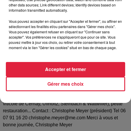
Tarif
Gratuit
other data sources; Link different devices; Identify devices based on
information transmitted automatically.
Vous pouvez accepter en cliquant sur "Accepter et fermer", ou affiner en
sélectionnant les finalités et/ou partenaires dans "Gérer mes choix".
Bonjour, Nous sommes une association (Syndicat d'Initiative
Vous pouvez également refuser en cliquant sur "Continuer sans
de Cernay et de la Région du Vieil-Armand) et proposons la
accepter". Vos préférences ne s'appliqueront que pour ce site. Vous
troisième édition de notre grande fête du folklore Alsacien à
pouvez mettre à jour vos choix, ou retirer votre consentement à tout
moment via le lien "Gérer les cookies" situé en bas de chaque page.
Cernay le samedi 28 juillet à 18 heures - place de la victoire
(parking Espace Grün). L'accès est gratuit Costumes
alsaciens, danses folkloriques... Puis moment de
Accepter et fermer
"guinguette" ouverte à tous. En final, DJ pour une ambiance
en plein air Année '80 A noter la présence de Sissi la
Cigogne. Souvent les personnes présentes se prennent en
Gérer mes choix
photo avec les costumés. La soirée est super sympa,
Buvette, dégustation de vin d'Alsace (avec le syndicat
viticole de Cernay, Uffholtz, Steinbach & Wattwiller), petite
restauration... Contact : Christophe Meyer (président) Tel 06
07 91 16 20 christophe.meyer@me.com Merci à vous et
bonne journée, Christophe Meyer