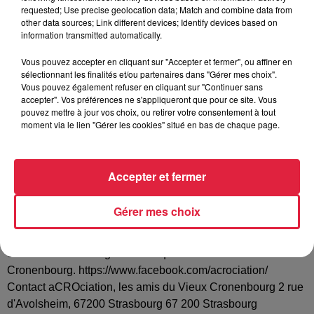
d'échanger autour de leurs actions: A'Cro du Vélo,
requested; Use precise geolocation data; Match and combine data from
Association Ballade, La Caravane Sonore, Le Fil Rouge, La
other data sources; Link different devices; Identify devices based on
Fresque du Climat, SAM pour les animaux et le Syndicat de
information transmitted automatically.
Lutte contre le Moustique Tigre. L'aCROciation a pour
Vous pouvez accepter en cliquant sur "Accepter et fermer", ou affiner en
objectif de stimuler la vie du quartier du Vieux Cronenbourg
sélectionnant les finalités et/ou partenaires dans "Gérer mes choix".
en proposant une approche conviviale, collaborative,
Vous pouvez également refuser en cliquant sur "Continuer sans
accepter". Vos préférences ne s'appliqueront que pour ce site. Vous
solidaire, circulaire et éco citoyenne. Créée en juin 2019,
pouvez mettre à jour vos choix, ou retirer votre consentement à tout
l'aCROciation compte 300 membres. Elle organise
moment via le lien "Gérer les cookies" situé en bas de chaque page.
régulièrement des événements visant à valoriser les
ressources (humaines et matérielles) au sein du quartier du
Vieux Cronenbourg. L'aCROciation gère trois sites de
Accepter et fermer
compostage partagé et une boîte à livres. Au-delà de la fête
du quartier en septembre, elle organise des rencontres
Gérer mes choix
mensuelles entre les habitants du quartier (18/18), propose
des ateliers à visée écologique, participe aux réflexions
concernant l'aménagement du quartier du Vieux
Cronenbourg. https://www.facebook.com/acrociation/
Contact aCROciation, les amis du Vieux Cronenbourg 2 rue
d'Avolsheim, 67200 Strasbourg 67 200 Strasbourg