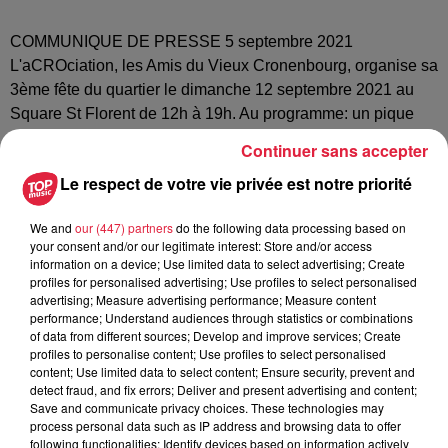
COMMUNIQUE DE PRESSE 5 septembre 2021
L'aCROciation, les Amis du Vieux Cronenbourg, organise sa
3ème fête du quartier le dimanche 12 septembre 2021 au
Square St Florent de 12h à 19h. Au programme: un pique
nique partagé, une scène musicale, des jeux d'extérieur, une
Continuer sans accepter
zone de troc et des surprises Placée sous le signe de la
Le respect de votre vie privée est notre priorité
convivialité, de la solidarité et de l'écocitoyenneté, cette fête
permettra aux habitants du quartier, et à leurs voisins des
We and
our (447) partners
do the following data processing based on
autres quartiers qui seront les bienvenus, de se rencontrer,
your consent and/or our legitimate interest: Store and/or access
de chanter, danser, jouer, échanger.... Tous les participants
information on a device; Use limited data to select advertising; Create
sont invités à apporter leurs meilleures spécialités culinaires
profiles for personalised advertising; Use profiles to select personalised
advertising; Measure advertising performance; Measure content
et à boire, leurs jeux de plein air, les objets dont ils n'ont plus
performance; Understand audiences through statistics or combinations
l'utilité à déposer au troc-tout organisé dans la journée. Un
of data from different sources; Develop and improve services; Create
radio crochet permettra à tout un chacun de se lancer sur
profiles to personalise content; Use profiles to select personalised
content; Use limited data to select content; Ensure security, prevent and
scène et partager ses talents musicaux et vocaux avec ses
detect fraud, and fix errors; Deliver and present advertising and content;
voisins de 14h30 à 16h. Cette fête accueillera également
Save and communicate privacy choices. These technologies may
d'autres associations locales afin de mieux les connaître et
process personal data such as IP address and browsing data to offer
following functionalities: Identify devices based on information actively