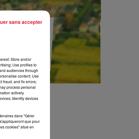
uer sans accepter
erest: Store and/or
tising; Use profiles to
tand audiences through
personalise content; Use
 fraud, and fix errors;
 may process personal
mation actively
vices; Identify devices
rtenaires dans "Gérer
s'appliqueront que pour
les cookies" situé en