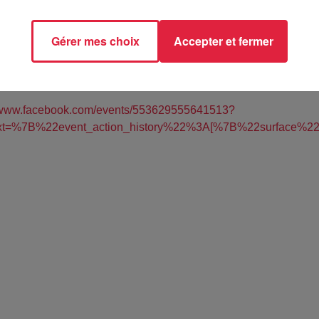
Gérer mes choix
Accepter et fermer
es Expositions - COLMAR (68)
//www.facebook.com/events/553629555641513?
ext=%7B%22event_action_history%22%3A[%7B%22surface