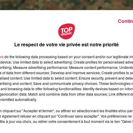
Contin
Le respect de votre vie privée est notre priorité
ers
do the following data processing based on your consent and/or our legitimate int
device; Use limited data to select advertising; Create profiles for personalised adver
vertising; Measure advertising performance; Measure content performance; Unders
ns of data from different sources; Develop and improve services; Create profiles to 
alised content; Use limited data to select content; Ensure security, prevent and detect
ertising and content; Save and communicate privacy choices. These technologies
and browsing data to offer following functionalities: Identify devices based on infor
eolocation data; Match and combine data from other data sources; Link different de
nsmitted automatically.
cliquant sur "Accepter et fermer", ou affiner en sélectionnant les finalités et/ou pa
 également refuser en cliquant sur "Continuer sans accepter". Vos préférences ne 
septembre 2021 à 0h00
tre à jour vos choix, ou retirer votre consentement à tout moment via le lien "Gérer 
septembre 2021 à 0h00