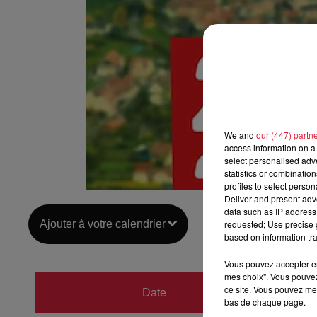
We and
our (447) partn
access information on a 
select personalised ad
statistics or combinatio
profiles to select person
Deliver and present adv
data such as IP address 
Ajouter à votre calendrier
requested; Use precise g
based on information tra
Vous pouvez accepter en 
mes choix". Vous pouvez
du
25 
ce site. Vous pouvez met
Date
bas de chaque page.
au
26 