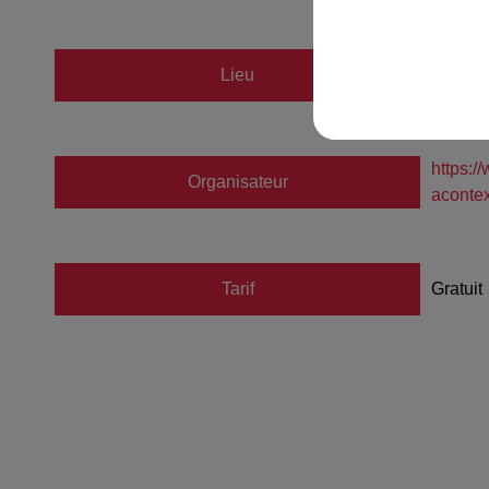
Lieu
Parc d
https:
Organisateur
acont
Tarif
Gratuit