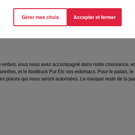
54944
@achillee.alsace
Gérer mes choix
Accepter et fermer
ne enfant, vous nous avez accompagné dans notre croissance, et 
oreilles, et le foodtruck Pur Etc vos estomacs. Pour le palais,
 des places qui nous seront autorisées. Le masque reste de la pa