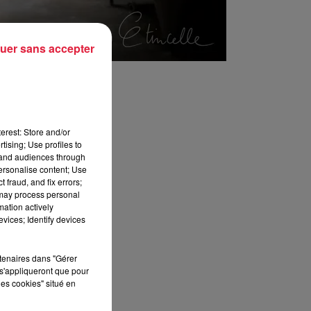
uer sans accepter
erest: Store and/or
tising; Use profiles to
tand audiences through
personalise content; Use
 fraud, and fix errors;
 may process personal
mation actively
vices; Identify devices
rtenaires dans "Gérer
s'appliqueront que pour
les cookies" situé en