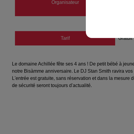
Organisateur
07509
camille
Tarif
Gratuit
Le domaine Achillée fête ses 4 ans ! De petit bébé à jeu
notre Bisàmme anniversaire. Le DJ Stan Smith ravira vos 
L'entrée est gratuite, sans réservation et dans la mesure
de sécurité seront toujours d'actualité.