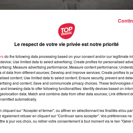
Contin
Le respect de votre vie privée est notre priorité
ers
do the following data processing based on your consent and/or our legitimate int
device; Use limited data to select advertising; Create profiles for personalised adver
ctobre 2021 à 0h00
vertising; Measure advertising performance; Measure content performance; Unders
ns of data from different sources; Develop and improve services; Create profiles to 
ctobre 2021 à 0h00
alised content; Use limited data to select content; Ensure security, prevent and detect
ertising and content; Save and communicate privacy choices. These technologies
and browsing data to offer following functionalities: Identify devices based on infor
eolocation data; Match and combine data from other data sources; Link different de
nsmitted automatically.
e Achillée, 50 rue de Dambach - 67750 Scherwiller
cliquant sur "Accepter et fermer", ou affiner en sélectionnant les finalités et/ou pa
 également refuser en cliquant sur "Continuer sans accepter". Vos préférences ne 
tre à jour vos choix, ou retirer votre consentement à tout moment via le lien "Gérer 
r Camille