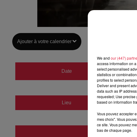
Ajouter à votre calendrier
We and
our (447) partn
access information on a 
du
8 o
select personalised ad
Date
statistics or combinatio
au
8 o
profiles to select person
Deliver and present adv
data such as IP address 
requested; Use precise g
based on information tra
Lieu
Domain
Vous pouvez accepter en 
mes choix". Vous pouvez
ce site. Vous pouvez met
Lechne
bas de chaque page.