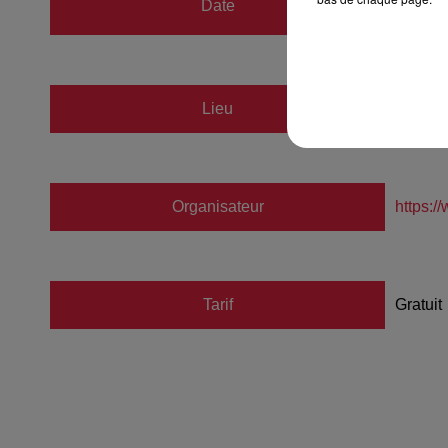
Date
au
5 n
Lieu
Les Ta
Organisateur
https:/
Tarif
Gratuit