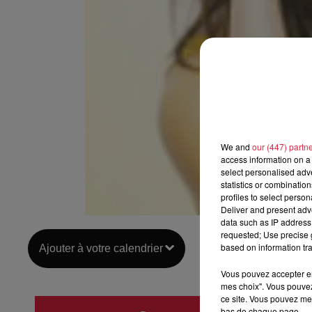
We and
our (447) partn
access information on a 
select personalised ad
statistics or combinatio
profiles to select person
Deliver and present adv
data such as IP address 
requested; Use precise g
based on information tra
Ajouter à votre calendrier
Vous pouvez accepter en 
mes choix". Vous pouvez
ce site. Vous pouvez met
du
5 n
bas de chaque page.