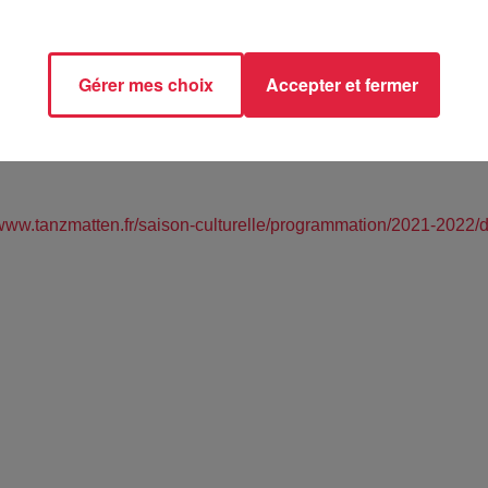
ovembre 2021 à 0h00
Gérer mes choix
Accepter et fermer
nzmatten - SÉLESTAT (67)
/www.tanzmatten.fr/saison-culturelle/programmation/2021-2022/d