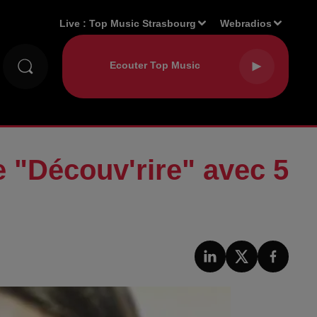
Live :
Top Music Strasbourg
Webradios
 "Découv'rire" avec 5