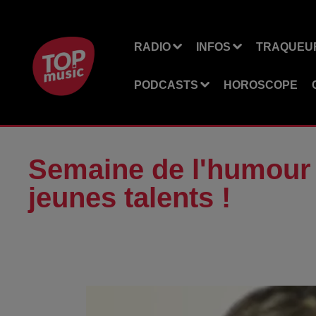
RADIO
INFOS
TRAQUEUR
PODCASTS
HOROSCOPE
Semaine de l'humour 
jeunes talents !