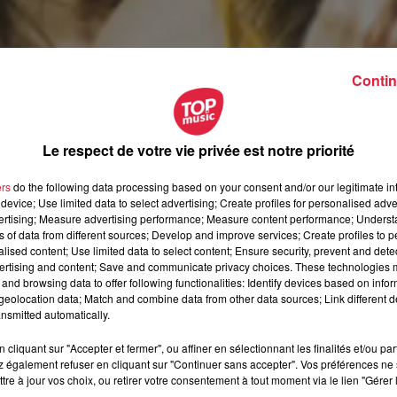
Contin
Le respect de votre vie privée est notre priorité
ers
do the following data processing based on your consent and/or our legitimate int
device; Use limited data to select advertising; Create profiles for personalised adver
vertising; Measure advertising performance; Measure content performance; Unders
ns of data from different sources; Develop and improve services; Create profiles to 
alised content; Use limited data to select content; Ensure security, prevent and detect
ertising and content; Save and communicate privacy choices. These technologies
and browsing data to offer following functionalities: Identify devices based on infor
eolocation data; Match and combine data from other data sources; Link different de
nsmitted automatically.
cliquant sur "Accepter et fermer", ou affiner en sélectionnant les finalités et/ou pa
 également refuser en cliquant sur "Continuer sans accepter". Vos préférences ne 
tre à jour vos choix, ou retirer votre consentement à tout moment via le lien "Gérer 
ovembre 2021 à 0h00