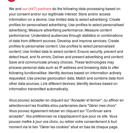
Organisateur
0636971065
We and
our (447) partners
do the following data processing based on
your consent and/or our legitimate interest: Store and/or access
assocparents.mutt@yahoo.fr
information on a device; Use limited data to select advertising; Create
profiles for personalised advertising; Use profiles to select personalised
advertising; Measure advertising performance; Measure content
performance; Understand audiences through statistics or combinations
Tarif
Gratuit
of data from different sources; Develop and improve services; Create
profiles to personalise content; Use profiles to select personalised
content; Use limited data to select content; Ensure security, prevent and
detect fraud, and fix errors; Deliver and present advertising and content;
Save and communicate privacy choices. These technologies may
L'Association Coup de pouce de l'école élémentaire de
process personal data such as IP address and browsing data to offer
Muttersholtz organise sa bourse aux vêtements, jouets et
following functionalities: Identify devices based on information actively
requested; Use precise geolocation data; Match and combine data from
articles de puériculture le Dimanche 17 octobre 2021 à la
other data sources; Link different devices; Identify devices based on
maison des Loisirs. Installation des exposants à partir de
information transmitted automatically.
7h00. Ouverture de la salle au public de 8h00 à 13h00. Le
Vous pouvez accepter en cliquant sur "Accepter et fermer", ou affiner en
prix de l'emplacement est de 10 euros . Le nombre de
sélectionnant les finalités et/ou partenaires dans "Gérer mes choix".
places est limité, merci de nous contacter avant l'envoie de
Vous pouvez également refuser en cliquant sur "Continuer sans
dossier d'inscription, afin de garantir la disponibilités des
accepter". Vos préférences ne s'appliqueront que pour ce site. Vous
pouvez mettre à jour vos choix, ou retirer votre consentement à tout
places restantes. Seules les inscriptions accompagnées de
moment via le lien "Gérer les cookies" situé en bas de chaque page.
leur règlement seront prises en compte. Informations et