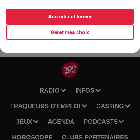
réservations : assocparents.mutt@yahoo.fr ou auprès de
Perrine au 06.36.97.10.65. Pass sanitaire ou test négatif
Accepter et fermer
obligatoire pour les exposants ainsi que les visiteurs.
Gérer mes choix
RADIO
INFOS
TRAQUEURS D'EMPLOI
CASTING
JEUX
AGENDA
PODCASTS
HOROSCOPE
CLUBS PARTENAIRES