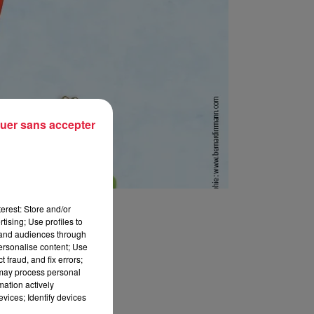
uer sans accepter
erest: Store and/or
tising; Use profiles to
tand audiences through
personalise content; Use
 fraud, and fix errors;
 may process personal
mation actively
vices; Identify devices