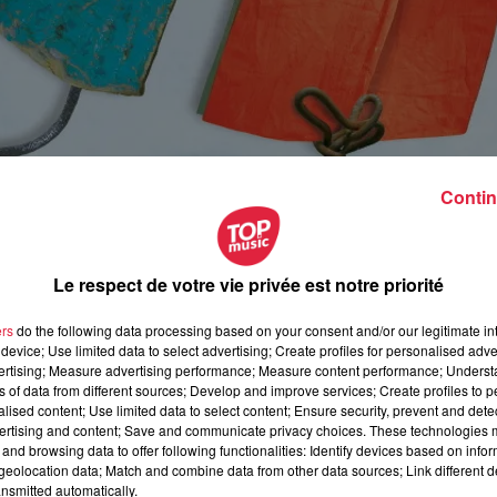
Contin
Le respect de votre vie privée est notre priorité
ers
do the following data processing based on your consent and/or our legitimate int
device; Use limited data to select advertising; Create profiles for personalised adver
vertising; Measure advertising performance; Measure content performance; Unders
ns of data from different sources; Develop and improve services; Create profiles to 
alised content; Use limited data to select content; Ensure security, prevent and detect
ertising and content; Save and communicate privacy choices. These technologies
ovembre 2021 à 0h00
and browsing data to offer following functionalities: Identify devices based on infor
eolocation data; Match and combine data from other data sources; Link different de
ovembre 2021 à 0h00
nsmitted automatically.