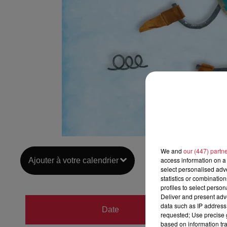
We and
our (447) partn
access information on a 
Ajouter à votre calendrier
select personalised ad
statistics or combinatio
profiles to select person
Deliver and present adv
du
6 n
data such as IP address 
Date
requested; Use precise g
au
7 n
based on information tra