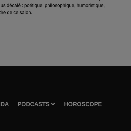
lus décalé : poétique, philosophique, humoristique,
dre de ce salon.
NDA
PODCASTS
HOROSCOPE