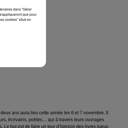
rtenaires dans "Gérer
s'appliqueront que pour
les cookies" situé en
ironnement
 deux ans aura lieu cette année les 6 et 7 novembre. Il
eurs, écrivains, poètes… qui à travers leurs ouvrages
. Le but est de faire un tour d’horizon des livres parus