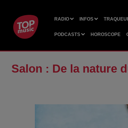
RADIO
INFOS
TRAQUEUR
PODCASTS
HOROSCOPE
Salon : De la nature d