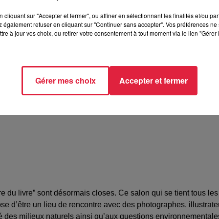
cliquant sur "Accepter et fermer", ou affiner en sélectionnant les finalités et/ou pa
 également refuser en cliquant sur "Continuer sans accepter". Vos préférences ne 
tre à jour vos choix, ou retirer votre consentement à tout moment via le lien "Gérer 
e Bussierre - STRASBOURG (67)
 RIVENEZ, association Strasbourg Initiation Nature et Env
Gérer mes choix
Accepter et fermer
58956
tions@sinestrasbourg.org
e du livre” sont désormais closes. Ce salon qui se tient tous les
ose d’être un lieu de rencontre avec des photographes, illustrat
lité des milieux naturels ainsi qu’aux questions environnementales