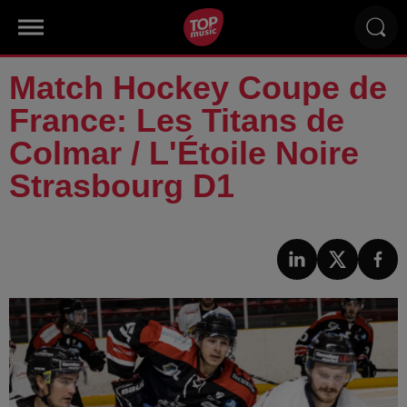
Match Hockey Coupe de
France: Les Titans de
Colmar / L'Étoile Noire
Strasbourg D1