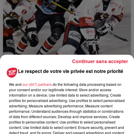
Continuer sans accepter
Le respect de votre vie privée est notre priorité
Ajouter à votre calendrier
We and
our (447) partners
do the following data processing based on
your consent and/or our legitimate interest: Store and/or access
information on a device; Use limited data to select advertising; Create
du
2 octobre 2021 à 0h00
profiles for personalised advertising; Use profiles to select personalised
Date
advertising; Measure advertising performance; Measure content
au
2 octobre 2021 à 0h00
performance; Understand audiences through statistics or combinations
of data from different sources; Develop and improve services; Create
profiles to personalise content; Use profiles to select personalised
content; Use limited data to select content; Ensure security, prevent and
detect fraud, and fix errors; Deliver and present advertising and content;
Lieu