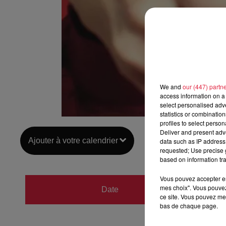
We and
our (447) partn
access information on a 
select personalised ad
statistics or combinatio
profiles to select person
Deliver and present adv
Ajouter à votre calendrier
data such as IP address 
requested; Use precise g
based on information tra
Vous pouvez accepter en 
du
23 
mes choix". Vous pouvez
Date
ce site. Vous pouvez met
au
23 
bas de chaque page.