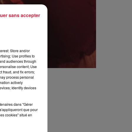
uer sans accepter
erest: Store and/or
tising; Use profiles to
tand audiences through
personalise content; Use
 fraud, and fix errors;
 may process personal
mation actively
vices; Identify devices
rtenaires dans "Gérer
s'appliqueront que pour
les cookies" situé en