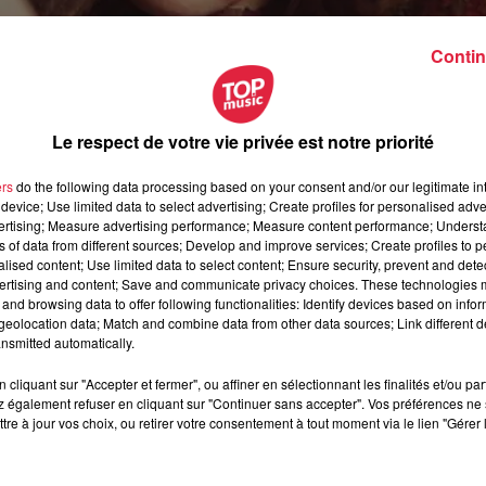
Contin
Le respect de votre vie privée est notre priorité
ers
do the following data processing based on your consent and/or our legitimate int
device; Use limited data to select advertising; Create profiles for personalised adver
vertising; Measure advertising performance; Measure content performance; Unders
ns of data from different sources; Develop and improve services; Create profiles to 
alised content; Use limited data to select content; Ensure security, prevent and detect
ertising and content; Save and communicate privacy choices. These technologies
and browsing data to offer following functionalities: Identify devices based on infor
eolocation data; Match and combine data from other data sources; Link different de
nsmitted automatically.
cliquant sur "Accepter et fermer", ou affiner en sélectionnant les finalités et/ou pa
octobre 2021 à 0h00
 également refuser en cliquant sur "Continuer sans accepter". Vos préférences ne 
tre à jour vos choix, ou retirer votre consentement à tout moment via le lien "Gérer 
octobre 2021 à 0h00