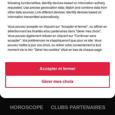
following functionalities: Identify devices based on information actively
Tarif
Gratuit
requested; Use precise geolocation data; Match and combine data from
other data sources; Link different devices; Identify devices based on
information transmitted automatically.
Vous pouvez accepter en cliquant sur "Accepter et fermer", ou affiner en
sélectionnant les finalités et/ou partenaires dans "Gérer mes choix".
Vous pouvez également refuser en cliquant sur "Continuer sans
accepter". Vos préférences ne s'appliqueront que pour ce site. Vous
pouvez mettre à jour vos choix, ou retirer votre consentement à tout
moment via le lien "Gérer les cookies" situé en bas de chaque page.
Accepter et fermer
RADIO
INFOS
Gérer mes choix
TRAQUEURS D'EMPLOI
CASTING
JEUX
AGENDA
PODCASTS
HOROSCOPE
CLUBS PARTENAIRES