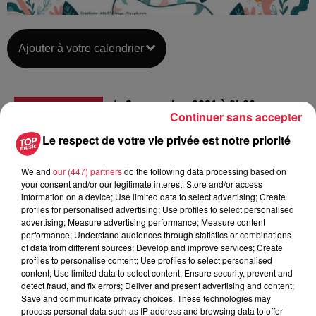
Ajouter à votre calendrier
du
2 novembre 2021 à 0h00
Continuer sans accepter
Date
au
19 novembre 2021 à 0h00
Le respect de votre vie privée est notre priorité
We and
our (447) partners
do the following data processing based on
your consent and/or our legitimate interest: Store and/or access
MUTTERSHOLTZ - SCHERWILLER -
Lieu
information on a device; Use limited data to select advertising; Create
SÉLESTAT (67)
profiles for personalised advertising; Use profiles to select personalised
advertising; Measure advertising performance; Measure content
performance; Understand audiences through statistics or combinations
of data from different sources; Develop and improve services; Create
Organisateur
http://www.maisonnaturemutt.org/images/
profiles to personalise content; Use profiles to select personalised
content; Use limited data to select content; Ensure security, prevent and
detect fraud, and fix errors; Deliver and present advertising and content;
Save and communicate privacy choices. These technologies may
process personal data such as IP address and browsing data to offer