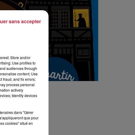
uer sans accepter
erest: Store and/or
tising; Use profiles to
tand audiences through
personalise content; Use
 fraud, and fix errors;
 may process personal
mation actively
vices; Identify devices
rtenaires dans "Gérer
s'appliqueront que pour
les cookies" situé en