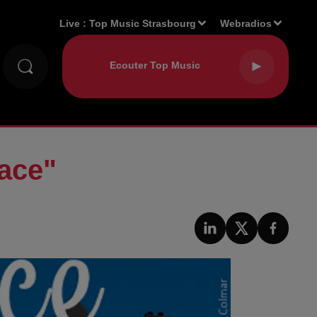
Live :
Top Music Strasbourg
Webradios
sace"