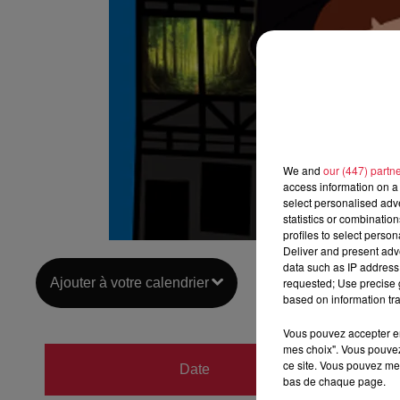
We and
our (447) partn
access information on a 
select personalised ad
statistics or combinatio
profiles to select person
Deliver and present adv
data such as IP address 
Ajouter à votre calendrier
requested; Use precise g
based on information tra
Vous pouvez accepter en 
mes choix". Vous pouvez
du
4 d
ce site. Vous pouvez met
Date
bas de chaque page.
au
4 d