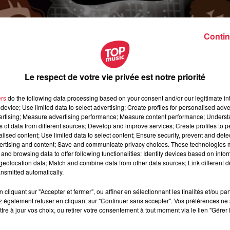
Contin
Le respect de votre vie privée est notre priorité
ers
do the following data processing based on your consent and/or our legitimate int
device; Use limited data to select advertising; Create profiles for personalised adver
vertising; Measure advertising performance; Measure content performance; Unders
ns of data from different sources; Develop and improve services; Create profiles to 
alised content; Use limited data to select content; Ensure security, prevent and detect
ertising and content; Save and communicate privacy choices. These technologies
and browsing data to offer following functionalities: Identify devices based on infor
eolocation data; Match and combine data from other data sources; Link different de
nsmitted automatically.
cliquant sur "Accepter et fermer", ou affiner en sélectionnant les finalités et/ou pa
 également refuser en cliquant sur "Continuer sans accepter". Vos préférences ne 
écembre 2021 à 0h00
tre à jour vos choix, ou retirer votre consentement à tout moment via le lien "Gérer 
écembre 2021 à 0h00