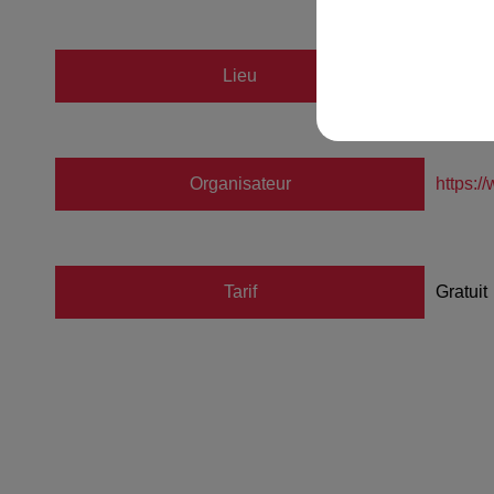
Lieu
Patino
Organisateur
https:/
Tarif
Gratuit