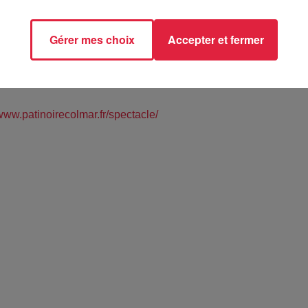
Gérer mes choix
Accepter et fermer
ire - COLMAR (68)
/www.patinoirecolmar.fr/spectacle/