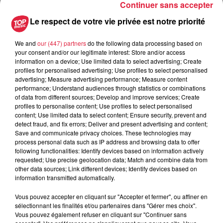
Continuer sans accepter
Tarif
Gratuit
Le respect de votre vie privée est notre priorité
We and
our (447) partners
do the following data processing based on
FRENCH QUARTER ORCHESTRA + PRÉSENTATION DE
your consent and/or our legitimate interest: Store and/or access
LA SAISON CULTURELLE Vendredi 7 septembre, à 20h30
information on a device; Use limited data to select advertising; Create
profiles for personalised advertising; Use profiles to select personalised
Espace René Cassin 57230 BITCHE Gratuit (réservation
advertising; Measure advertising performance; Measure content
souhaitée au + 33 (0) 3.87.96.12.54 Saxophone Soprano /
performance; Understand audiences through statistics or combinations
Chant : Nicolas Scheid ; Soubassophone / Chant : Davton
of data from different sources; Develop and improve services; Create
profiles to personalise content; Use profiles to select personalised
Ripault ; Banjo / Chant : Christophe Limousin; Trombone :
content; Use limited data to select content; Ensure security, prevent and
Laurent LAIR ; Trompettiste : Geoffrey CHARTRE ; Batteur :
detect fraud, and fix errors; Deliver and present advertising and content;
Patrick Desoyer. French Quarter « New Orleans » est le
Save and communicate privacy choices. These technologies may
process personal data such as IP address and browsing data to offer
mythique carré français, bordé par le Mississipi. Berceau du
following functionalities: Identify devices based on information actively
jazz, ses rues se souviennent des ambiances survoltées où
requested; Use precise geolocation data; Match and combine data from
l'on pouvait entendre Armstrong, Sidney Bechet, Fats Waller,
other data sources; Link different devices; Identify devices based on
information transmitted automatically.
King Oliver... Issus d'horizons divers (jazz, funk, rock,
musiques du monde...), c'est à la suite de plusieurs voyages
Vous pouvez accepter en cliquant sur "Accepter et fermer", ou affiner en
à la source (La Louisiane), que ces six musiciens ont décidé
sélectionnant les finalités et/ou partenaires dans "Gérer mes choix".
Vous pouvez également refuser en cliquant sur "Continuer sans
de se réunir autour de leur passion pour la musique "New