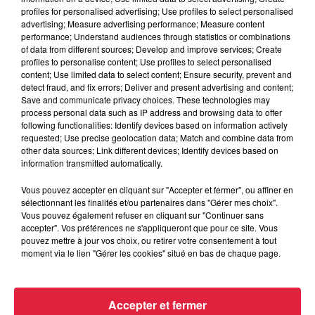
profiles for personalised advertising; Use profiles to select personalised
advertising; Measure advertising performance; Measure content
performance; Understand audiences through statistics or combinations
Ajouter à votre calendrier
of data from different sources; Develop and improve services; Create
profiles to personalise content; Use profiles to select personalised
content; Use limited data to select content; Ensure security, prevent and
detect fraud, and fix errors; Deliver and present advertising and content;
du
22 octobre 2021 à 0h00
Save and communicate privacy choices. These technologies may
Date
process personal data such as IP address and browsing data to offer
au
22 octobre 2021 à 0h00
following functionalities: Identify devices based on information actively
requested; Use precise geolocation data; Match and combine data from
other data sources; Link different devices; Identify devices based on
information transmitted automatically.
Lieu
MOLSHEIM (67)
Vous pouvez accepter en cliquant sur "Accepter et fermer", ou affiner en
sélectionnant les finalités et/ou partenaires dans "Gérer mes choix".
Vous pouvez également refuser en cliquant sur "Continuer sans
accepter". Vos préférences ne s'appliqueront que pour ce site. Vous
pouvez mettre à jour vos choix, ou retirer votre consentement à tout
Tarif
Gratuit
moment via le lien "Gérer les cookies" situé en bas de chaque page.
Accepter et fermer