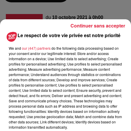
du
10 octobre 2021 à 0h00
Date
Continuer sans accepter
au
10 octobre 2021 à 0h00
Le respect de votre vie privée est notre priorité
We and
our (447) partners
do the following data processing based on
Parc de la Villa Burrus - SAINTE
Lieu
your consent and/or our legitimate interest: Store and/or access
CROIX AUX MINES (68)
information on a device; Use limited data to select advertising; Create
profiles for personalised advertising; Use profiles to select personalised
advertising; Measure advertising performance; Measure content
performance; Understand audiences through statistics or combinations
Frank Manon
of data from different sources; Develop and improve services; Create
profiles to personalise content; Use profiles to select personalised
Organisateur
0624418481
content; Use limited data to select content; Ensure security, prevent and
detect fraud, and fix errors; Deliver and present advertising and content;
1jardinpassionnement@gmail.com
Save and communicate privacy choices. These technologies may
process personal data such as IP address and browsing data to offer
following functionalities: Identify devices based on information actively
requested; Use precise geolocation data; Match and combine data from
other data sources; Link different devices; Identify devices based on
Tarif
Gratuit
information transmitted automatically.