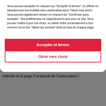
Vous pouvez accepter en cliquant sur "Accepter et fermer", ou affiner en
sélectionnant les finalités et/ou partenaires dans "Gérer mes choix".
Tout au long de la journée, découvrez les jardins, vibrez au
Vous pouvez également refuser en cliquant sur "Continuer sans
accepter". Vos préférences ne s'appliqueront que pour ce site. Vous
son des concerts et faites une pause pique nique...
pouvez mettre à jour vos choix, ou retirer votre consentement à tout
L'association "Un Jardin Passionnément" vous invite cette
moment via le lien "Gérer les cookies" situé en bas de chaque page.
année encore au Pique-nique Musical dans les jardins de la
Villa Burrus ! Dans une ambiance festive et bucolique,
différents groupes se produiront pour vous offrir un moment
Accepter et fermer
musical unique ! Concert de Dimitar Gougov Trio,
déambulation musicale de la compagnie Les Clandestines,
Gérer mes choix
visites des archives textiles tout juste acquises par la
commune... Restauration et buvette sur place. Pass sanitaire
demandé. Tout le programme est à retrouver sur le site
internet et la page Facebook de l'association !