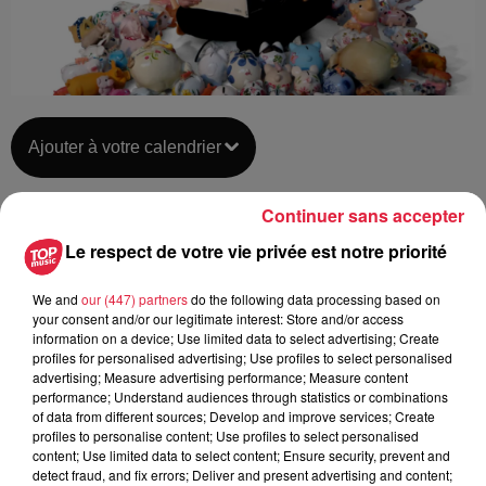
Ajouter à votre calendrier
Continuer sans accepter
du
19 novembre 2021 à 0h00
Le respect de votre vie privée est notre priorité
Date
au
19 novembre 2021 à 0h00
We and
our (447) partners
do the following data processing based on
your consent and/or our legitimate interest: Store and/or access
information on a device; Use limited data to select advertising; Create
profiles for personalised advertising; Use profiles to select personalised
Lieu
13ème Sens - Scène - OBERNAI (67)
advertising; Measure advertising performance; Measure content
performance; Understand audiences through statistics or combinations
of data from different sources; Develop and improve services; Create
profiles to personalise content; Use profiles to select personalised
content; Use limited data to select content; Ensure security, prevent and
https://13esens.com/spectacles/et-les-
Organisateur
detect fraud, and fix errors; Deliver and present advertising and content;
7-nains-3-petits-cochons/