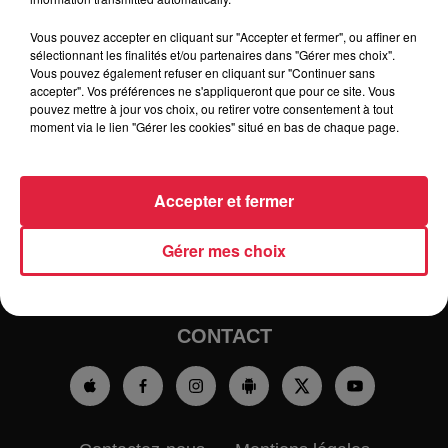
Vous pouvez accepter en cliquant sur "Accepter et fermer", ou affiner en
sélectionnant les finalités et/ou partenaires dans "Gérer mes choix".
Vous pouvez également refuser en cliquant sur "Continuer sans
accepter". Vos préférences ne s'appliqueront que pour ce site. Vous
pouvez mettre à jour vos choix, ou retirer votre consentement à tout
moment via le lien "Gérer les cookies" situé en bas de chaque page.
RADIO
INFOS
TRAQUEURS D'EMPLOI
CASTING
Accepter et fermer
JEUX
AGENDA
PODCASTS
Gérer mes choix
HOROSCOPE
CLUBS PARTENAIRES
CONTACT