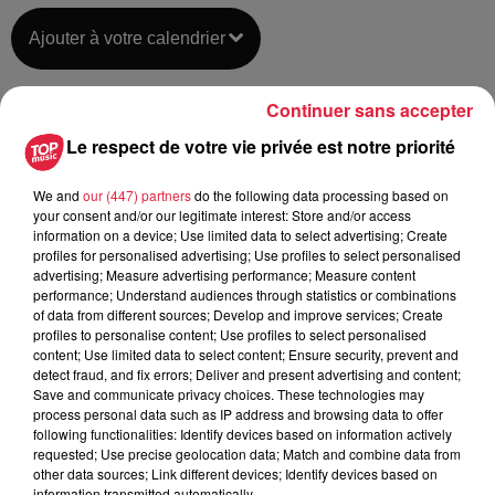
Ajouter à votre calendrier
Continuer sans accepter
du
31 octobre 2021 à 0h00
Le respect de votre vie privée est notre priorité
Date
au
31 octobre 2021 à 0h00
We and
our (447) partners
do the following data processing based on
your consent and/or our legitimate interest: Store and/or access
information on a device; Use limited data to select advertising; Create
13ème Sens - Cinéma - OBERNAI
profiles for personalised advertising; Use profiles to select personalised
Lieu
advertising; Measure advertising performance; Measure content
(67)
performance; Understand audiences through statistics or combinations
of data from different sources; Develop and improve services; Create
profiles to personalise content; Use profiles to select personalised
content; Use limited data to select content; Ensure security, prevent and
Tarif
Gratuit
detect fraud, and fix errors; Deliver and present advertising and content;
Save and communicate privacy choices. These technologies may
process personal data such as IP address and browsing data to offer
following functionalities: Identify devices based on information actively
requested; Use precise geolocation data; Match and combine data from
other data sources; Link different devices; Identify devices based on
information transmitted automatically.