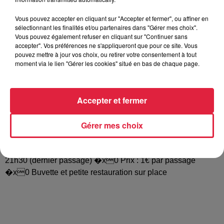
Vous pouvez accepter en cliquant sur "Accepter et fermer", ou affiner en
sélectionnant les finalités et/ou partenaires dans "Gérer mes choix".
Frissons d’Halloween à Widensolen. Pour la première fois à
Vous pouvez également refuser en cliquant sur "Continuer sans
Widensolen, l’association ActiBulles propose un événement
accepter". Vos préférences ne s'appliqueront que pour ce site. Vous
d’Halloween pour les plus téméraires à la recherche du
pouvez mettre à jour vos choix, ou retirer votre consentement à tout
moment via le lien "Gérer les cookies" situé en bas de chaque page.
grand frisson Venez découvrir le tunnel de l’horreur : à l’orée
de la forêt, de mystérieuses créatures plus terrifiantes que
jamais hantent ces lieux. Nul doute qu’elles vous donneront
Accepter et fermer
une bonne dose de sueurs froides. Si la peur vous
envahit….fuyez… mais retrouver son chemin dans ce
Gérer mes choix
labyrinthe sera une tâche difficile. Informations pratiques :
�x0 Lieu : derrière la salle polyvalente de Widensolen
�x0 Horaire : le samedi 30 octobre 2021 de 19h00 à
21h30 (dernier passage) �x0 Prix : 1€ par passage
�x0 Buvette et petite restauration sur place