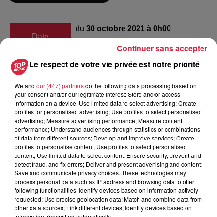
du
30 octobre 2021 à 0h00
Date
au
30 octobre 2021 à 0h00
Continuer sans accepter
Le respect de votre vie privée est notre priorité
We and
our (447) partners
do the following data processing based on
Lieu
WIDENSOLEN (68)
your consent and/or our legitimate interest: Store and/or access
information on a device; Use limited data to select advertising; Create
profiles for personalised advertising; Use profiles to select personalised
advertising; Measure advertising performance; Measure content
Horrenberger Karen
performance; Understand audiences through statistics or combinations
of data from different sources; Develop and improve services; Create
Organisateur
0786220436
profiles to personalise content; Use profiles to select personalised
content; Use limited data to select content; Ensure security, prevent and
actibulles@gmail.com
detect fraud, and fix errors; Deliver and present advertising and content;
Save and communicate privacy choices. These technologies may
process personal data such as IP address and browsing data to offer
following functionalities: Identify devices based on information actively
requested; Use precise geolocation data; Match and combine data from
Tarif
Gratuit
other data sources; Link different devices; Identify devices based on
information transmitted automatically.