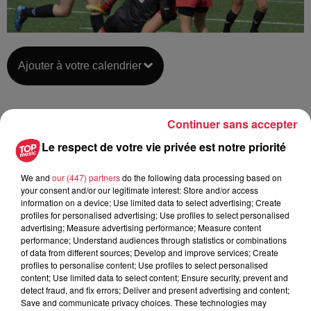
Ajouter à votre calendrier
du
31 octobre 2021 à 0h00
Continuer sans accepter
Date
Le respect de votre vie privée est notre priorité
au
31 octobre 2021 à 0h00
We and
our (447) partners
do the following data processing based on
your consent and/or our legitimate interest: Store and/or access
CRIG - ILLKIRSCH
information on a device; Use limited data to select advertising; Create
Lieu
profiles for personalised advertising; Use profiles to select personalised
GRAFFENSTADEN (67)
advertising; Measure advertising performance; Measure content
performance; Understand audiences through statistics or combinations
of data from different sources; Develop and improve services; Create
https://www.facebook.com/MISS-CRIG-
profiles to personalise content; Use profiles to select personalised
Organisateur
content; Use limited data to select content; Ensure security, prevent and
143614585684843/?ref=page_internal
detect fraud, and fix errors; Deliver and present advertising and content;
Save and communicate privacy choices. These technologies may