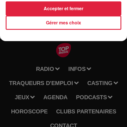
reservation@distillerie-miclo.com
Accepter et fermer
Gérer mes choix
RADIO
INFOS
TRAQUEURS D'EMPLOI
CASTING
JEUX
AGENDA
PODCASTS
HOROSCOPE
CLUBS PARTENAIRES
CONTACT