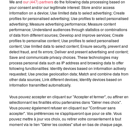
Des visites guidées gratuites sont prévues le vendredi et le
We and
our (447) partners
do the following data processing based on
your consent and/or our legitimate interest: Store and/or access
samedi. Vous découvrirez l'histoire de la maison Miclo, vous
information on a device; Use limited data to select advertising; Create
percerez quelques secrets de fabrication et pourrez
profiles for personalised advertising; Use profiles to select personalised
développer vos palais lors d'ateliers de dégustation. Vous
advertising; Measure advertising performance; Measure content
performance; Understand audiences through statistics or combinations
découvrez le foodpairing , cette science du goût qui propose
of data from different sources; Develop and improve services; Create
d'associer des spiritueux avec des mets. L''occasion pour
profiles to personalise content; Use profiles to select personalised
nous de mettre en avant la richesse gastronomique de la
content; Use limited data to select content; Ensure security, prevent and
detect fraud, and fix errors; Deliver and present advertising and content;
vallée welche puisque nous n'avons travaillé qu'avec des
Save and communicate privacy choices. These technologies may
produits de nos voisins producteurs. Surprenants,
process personal data such as IP address and browsing data to offer
déroutants mais aussi harmonieux et gourmands ces
following functionalities: Identify devices based on information actively
requested; Use precise geolocation data; Match and combine data from
accords mets/ whisky mettront tous vos sens en éveil.... Et
other data sources; Link different devices; Identify devices based on
venez profiter des promotions spéciales de ce week-end
information transmitted automatically.
Portes Ouvertes Au programme : Vendredi 29 octobre
Vous pouvez accepter en cliquant sur "Accepter et fermer", ou affiner en
10H30 et 16H30, visite guidées gratuites et atelier de
sélectionnant les finalités et/ou partenaires dans "Gérer mes choix".
dégustation à l'aveugle. Vendredi 29 octobre 17h / 20h :
Vous pouvez également refuser en cliquant sur "Continuer sans
apéritif festif et présentation des accords mets/whisky.
accepter". Vos préférences ne s'appliqueront que pour ce site. Vous
pouvez mettre à jour vos choix, ou retirer votre consentement à tout
Samedi 30 octobre 10H30 et 16H30, visites guidées et
moment via le lien "Gérer les cookies" situé en bas de chaque page.
ateliers autour du Whisky. Gratuits. Nécessité de réserver
pour les visites par téléphone (03 89 47 54 14) ou par mail