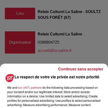
Relais Culturel La Saline - SOULTZ
Lieu
SOUS FORÊT (67)
Relais Culturel La Saline
Organisateur
0388804725
accueil@la-saline.fr
Continuer sans accepter
Tarif
Gratuit
Le respect de votre vie privée est notre priorité
We and
our (447) partners
do the following data processing based on
your consent and/or our legitimate interest: Store and/or access
Katia Jacob et Grégoire Galichet forment le duo Vent
information on a device; Use limited data to select advertising; Create
Debout, né au cœur des magnifiques forêts des Vosges du
profiles for personalised advertising; Use profiles to select personalised
Nord. Sous le regard bienveillant et lucide des arbres, le
advertising; Measure advertising performance; Measure content