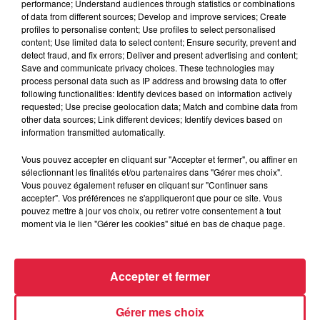
performance; Understand audiences through statistics or combinations
piano, la batterie et la guitare créent une ambiance unique et
of data from different sources; Develop and improve services; Create
presque mystique… Le goût du contraste est annoncé :
profiles to personalise content; Use profiles to select personalised
douceur et explosivité, masculin et féminin, joie et tristesse,
content; Use limited data to select content; Ensure security, prevent and
detect fraud, and fix errors; Deliver and present advertising and content;
mélancolie et espérance, …, toujours dans un lien étroit
Save and communicate privacy choices. These technologies may
avec la nature environnante. On entend les arbres et le
process personal data such as IP address and browsing data to offer
bruissement de leurs feuilles, mais on les voit également sur
following functionalities: Identify devices based on information actively
requested; Use precise geolocation data; Match and combine data from
les écrans dans un savant mélange de textures et de
other data sources; Link different devices; Identify devices based on
couleurs. Une unité entre image et son, une symbiose
information transmitted automatically.
précise et organique, un voyage cinématique et musical au
cœur des forêts des Vosges du Nord. Tarifs : 14 € / 12 € / 6 €
Vous pouvez accepter en cliquant sur "Accepter et fermer", ou affiner en
sélectionnant les finalités et/ou partenaires dans "Gérer mes choix".
Renseignements et réservations : 03.88.80.47.25 / www.la-
Vous pouvez également refuser en cliquant sur "Continuer sans
saline.fr
accepter". Vos préférences ne s'appliqueront que pour ce site. Vous
pouvez mettre à jour vos choix, ou retirer votre consentement à tout
moment via le lien "Gérer les cookies" situé en bas de chaque page.
Accepter et fermer
Gérer mes choix