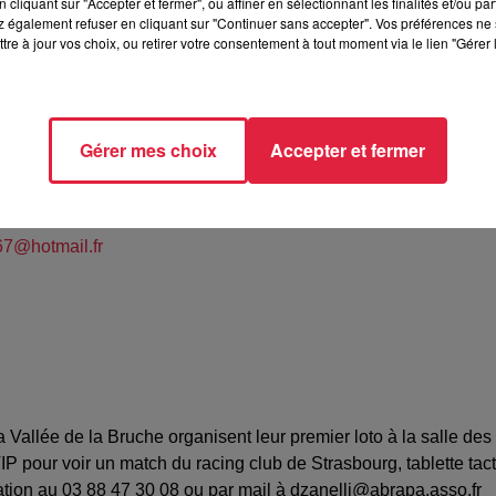
cliquant sur "Accepter et fermer", ou affiner en sélectionnant les finalités et/ou pa
 également refuser en cliquant sur "Continuer sans accepter". Vos préférences ne 
tre à jour vos choix, ou retirer votre consentement à tout moment via le lien "Gérer 
house
Gérer mes choix
Accepter et fermer
 Diane
57344
i67@hotmail.fr
 Vallée de la Bruche organisent leur premier loto à la salle de
ur voir un match du racing club de Strasbourg, tablette tactile
vation au 03 88 47 30 08 ou par mail à dzanelli@abrapa.asso.fr