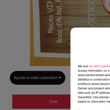
We and
our (447) partn
access information on a 
select personalised ad
Ajouter à votre calendrier
statistics or combinatio
profiles to select person
Deliver and present adv
data such as IP address 
requested; Use precise g
du
1er
based on information tra
Date
au
1er