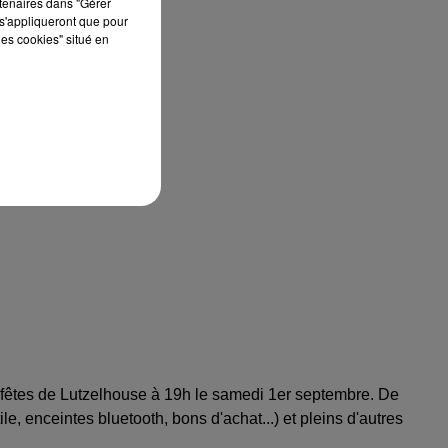
rtenaires dans "Gérer
s'appliqueront que pour
les cookies" situé en
s fêtes de Lutzelhouse à 19h le samedi 1er septembre. De
, enceintes bluetooth, bons d'achat...) et pleins d'autres