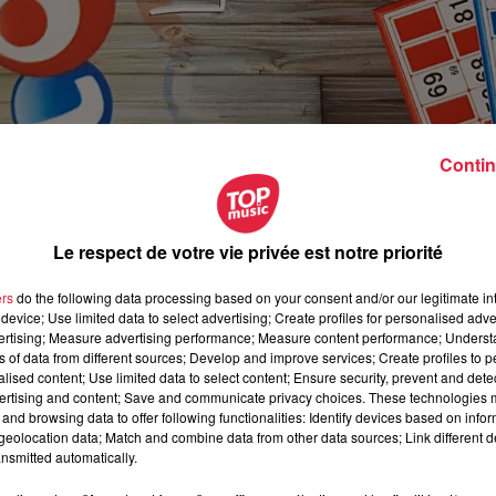
Contin
Le respect de votre vie privée est notre priorité
ers
do the following data processing based on your consent and/or our legitimate int
device; Use limited data to select advertising; Create profiles for personalised adver
vertising; Measure advertising performance; Measure content performance; Unders
ns of data from different sources; Develop and improve services; Create profiles to 
alised content; Use limited data to select content; Ensure security, prevent and detect
ertising and content; Save and communicate privacy choices. These technologies
and browsing data to offer following functionalities: Identify devices based on infor
eolocation data; Match and combine data from other data sources; Link different de
 septembre 2018 à 0h00
nsmitted automatically.
 septembre 2018 à 0h00