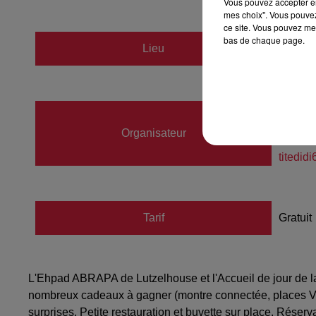
Vous pouvez accepter en 
mes choix". Vous pouvez
ce site. Vous pouvez met
bas de chaque page.
Lieu
Lutzel
Zanelli
Organisateur
06482
titedid
Tarif
Gratuit
L'Ehpad ABRAPA de Lutzelhouse et l'Accueil de jour de la
nombreux cadeaux à gagner (montre connectée, places VIP po
surprises. Petite restauration et buvette sur place. Réser