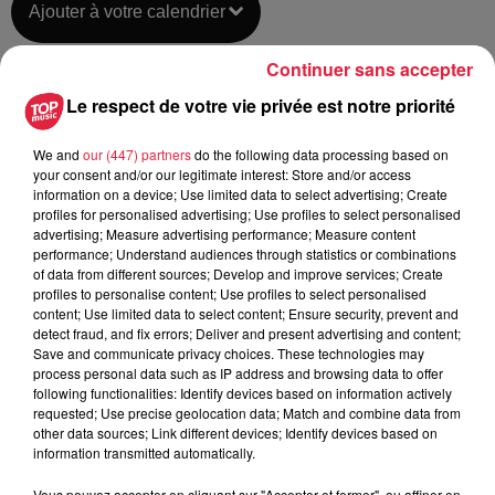
Ajouter à votre calendrier
Continuer sans accepter
du
13 novembre 2021 à 0h00
Le respect de votre vie privée est notre priorité
Date
au
13 novembre 2021 à 0h00
We and
our (447) partners
do the following data processing based on
your consent and/or our legitimate interest: Store and/or access
information on a device; Use limited data to select advertising; Create
profiles for personalised advertising; Use profiles to select personalised
Lieu
advertising; Measure advertising performance; Measure content
Sainte-Marie-aux-Mines
performance; Understand audiences through statistics or combinations
of data from different sources; Develop and improve services; Create
profiles to personalise content; Use profiles to select personalised
content; Use limited data to select content; Ensure security, prevent and
Lucie ANTONI
detect fraud, and fix errors; Deliver and present advertising and content;
Save and communicate privacy choices. These technologies may
Organisateur
0689955597
process personal data such as IP address and browsing data to offer
following functionalities: Identify devices based on information actively
guides@tellure.fr
requested; Use precise geolocation data; Match and combine data from
other data sources; Link different devices; Identify devices based on
information transmitted automatically.
Vous pouvez accepter en cliquant sur "Accepter et fermer", ou affiner en