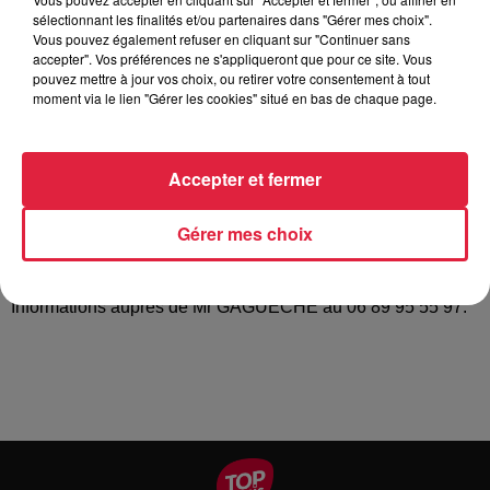
Tarif
Gratuit
sélectionnant les finalités et/ou partenaires dans "Gérer mes choix".
Vous pouvez également refuser en cliquant sur "Continuer sans
accepter". Vos préférences ne s'appliqueront que pour ce site. Vous
pouvez mettre à jour vos choix, ou retirer votre consentement à tout
Le Ski Club de Sainte-Marie-aux-Mines et de la vallée
moment via le lien "Gérer les cookies" situé en bas de chaque page.
organisera sa traditionnelle Bourse au ski le Samedi 13
Novembre de 9h à 13h dans la salle polyvalente de Sainte-
Accepter et fermer
Marie-aux-Mines. Inscription aux mercredis des neiges le
même jour au même endroit. Dépôt et vente du matériel à
partir du vendredi 12 Novembre de 16h30 à 20h et le
Gérer mes choix
Samedi 13 Novembre de 9h à 13h. Possibilité de vendre en
accessoires : barres et coffres de toit, vélos de route- VTT.
Informations auprès de Mr GAGUECHE au 06 89 95 55 97.