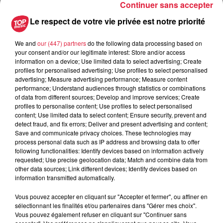
Continuer sans accepter
Le respect de votre vie privée est notre priorité
du
13 novembre 2021 à 0h00
Date
We and
our (447) partners
do the following data processing based on
au
13 novembre 2021 à 0h00
your consent and/or our legitimate interest: Store and/or access
information on a device; Use limited data to select advertising; Create
profiles for personalised advertising; Use profiles to select personalised
advertising; Measure advertising performance; Measure content
performance; Understand audiences through statistics or combinations
Lieu
Gundershoffen
of data from different sources; Develop and improve services; Create
profiles to personalise content; Use profiles to select personalised
content; Use limited data to select content; Ensure security, prevent and
detect fraud, and fix errors; Deliver and present advertising and content;
Sophie Steinmetz
Save and communicate privacy choices. These technologies may
process personal data such as IP address and browsing data to offer
Organisateur
0680004450
following functionalities: Identify devices based on information actively
requested; Use precise geolocation data; Match and combine data from
sophie.steinmetz@yahoo.fr
other data sources; Link different devices; Identify devices based on
information transmitted automatically.
Vous pouvez accepter en cliquant sur "Accepter et fermer", ou affiner en
sélectionnant les finalités et/ou partenaires dans "Gérer mes choix".
Tarif
Gratuit
Vous pouvez également refuser en cliquant sur "Continuer sans