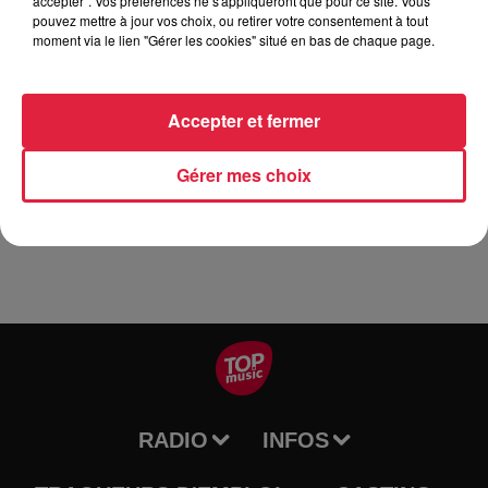
accepter". Vos préférences ne s'appliqueront que pour ce site. Vous
pouvez mettre à jour vos choix, ou retirer votre consentement à tout
moment via le lien "Gérer les cookies" situé en bas de chaque page.
L'association Pep's (Parents d'élèves) de Gundershoffen
organise le 13 novembre 2021 une soirée dansante année
80. Lors de cette soirée vous pourrez vous restaurer (tarte
Accepter et fermer
flambée). Réservation obligatoire via notre adresse mail
peps.gunder@gmail.com ou par téléphone au
Gérer mes choix
06.10.92.34.21. Pass sanitaire obligatoire
RADIO
INFOS