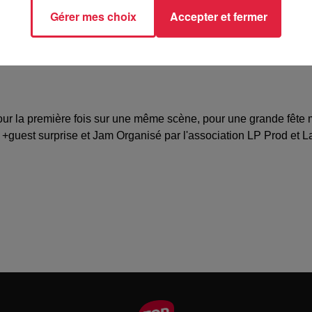
Gérer mes choix
Accepter et fermer
pour la première fois sur une même scène, pour une grande fête
s) +guest surprise et Jam Organisé par l'association LP Prod e