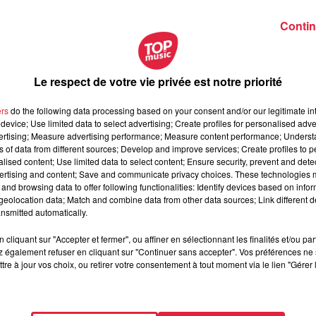
Contin
Le respect de votre vie privée est notre priorité
ers
do the following data processing based on your consent and/or our legitimate int
décembre 2021 à 0h00
device; Use limited data to select advertising; Create profiles for personalised adver
vertising; Measure advertising performance; Measure content performance; Unders
décembre 2021 à 0h00
ns of data from different sources; Develop and improve services; Create profiles to 
alised content; Use limited data to select content; Ensure security, prevent and detect
ertising and content; Save and communicate privacy choices. These technologies
and browsing data to offer following functionalities: Identify devices based on infor
eolocation data; Match and combine data from other data sources; Link different de
st, Sommerau
nsmitted automatically.
cliquant sur "Accepter et fermer", ou affiner en sélectionnant les finalités et/ou pa
 également refuser en cliquant sur "Continuer sans accepter". Vos préférences ne 
tre à jour vos choix, ou retirer votre consentement à tout moment via le lien "Gérer 
 Kittel
77087
67@gmail.com