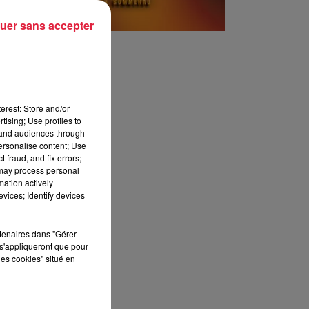
uer sans accepter
erest: Store and/or
tising; Use profiles to
tand audiences through
personalise content; Use
 fraud, and fix errors;
 may process personal
mation actively
vices; Identify devices
rtenaires dans "Gérer
s'appliqueront que pour
les cookies" situé en