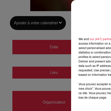
Ajouter à votre calendrier
We and
our (447) partn
du
11 
access information on a 
Date
select personalised ad
au
11 
statistics or combinatio
profiles to select person
Deliver and present adv
data such as IP address 
requested; Use precise g
Lieu
Singri
based on information tra
Vous pouvez accepter en 
mes choix". Vous pouvez
ce site. Vous pouvez met
Aurélie
bas de chaque page.
Organisateur
06891
lpprod