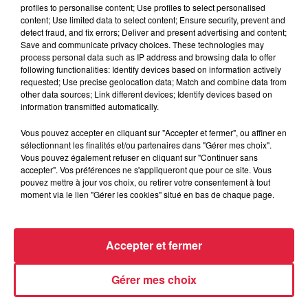
profiles to personalise content; Use profiles to select personalised
content; Use limited data to select content; Ensure security, prevent and
detect fraud, and fix errors; Deliver and present advertising and content;
Save and communicate privacy choices. These technologies may
process personal data such as IP address and browsing data to offer
Tarif
Gratuit
following functionalities: Identify devices based on information actively
requested; Use precise geolocation data; Match and combine data from
other data sources; Link different devices; Identify devices based on
information transmitted automatically.
Bonjour, J'aimerais proposer un thé/café gourmant pour une
Vous pouvez accepter en cliquant sur "Accepter et fermer", ou affiner en
séance de grotte de sel, ou pour l'offre découverte, le lundi
sélectionnant les finalités et/ou partenaires dans "Gérer mes choix".
de 13h à 17h
Vous pouvez également refuser en cliquant sur "Continuer sans
accepter". Vos préférences ne s'appliqueront que pour ce site. Vous
pouvez mettre à jour vos choix, ou retirer votre consentement à tout
moment via le lien "Gérer les cookies" situé en bas de chaque page.
Accepter et fermer
Gérer mes choix