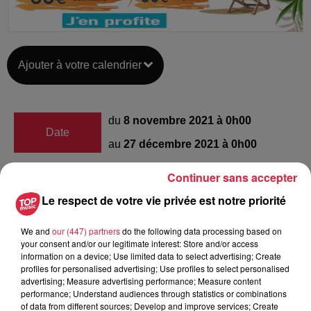
Ajouter à votre calendrier
du
8 novembre 2021 à 0h00
Date
au
27 décembre 2021 à 0h00
Continuer sans accepter
Le respect de votre vie privée est notre priorité
Lieu
Logelbach/Wintzenheim
We and
our (447) partners
do the following data processing based on
your consent and/or our legitimate interest: Store and/or access
information on a device; Use limited data to select advertising; Create
Vitazensel
profiles for personalised advertising; Use profiles to select personalised
advertising; Measure advertising performance; Measure content
Organisateur
0963555924
performance; Understand audiences through statistics or combinations
of data from different sources; Develop and improve services; Create
vitazensel@gmail.com