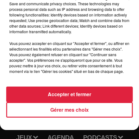
Save and communicate privacy choices. These technologies may
véhicules, Buggy, Kart cross et voiture de tourisme. Finales
process personal data such as IP address and browsing data to offer
a partir de dimanche 15 h. Nombreuses activités à coté,
following functionalities: Identify devices based on information actively
animations enfants, châteaux gonflables, baptêmes en 4*4
requested; Use precise geolocation data; Match and combine data from
other data sources; Link different devices; Identify devices based on
et trial, baptêmes ULM, expo Montgolfières et avions à
information transmitted automatically.
l'aérodrome.
Vous pouvez accepter en cliquant sur "Accepter et fermer", ou affiner en
sélectionnant les finalités et/ou partenaires dans "Gérer mes choix".
Vous pouvez également refuser en cliquant sur "Continuer sans
accepter". Vos préférences ne s'appliqueront que pour ce site. Vous
pouvez mettre à jour vos choix, ou retirer votre consentement à tout
moment via le lien "Gérer les cookies" situé en bas de chaque page.
Accepter et fermer
RADIO
INFOS
Gérer mes choix
TRAQUEURS D'EMPLOI
CASTING
JEUX
AGENDA
PODCASTS