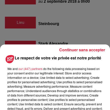
au
2 septembre 2018 à 0h00
Lieu
Steinbourg
Stark Alexandre
Continuer sans accepter
Organisateur
0632133015
Le respect de votre vie privée est notre priorité
alex@grosoeuvre-stark.com
We and
our (447) partners
do the following data processing based on
your consent and/or our legitimate interest: Store and/or access
information on a device; Use limited data to select advertising; Create
Tarif
Gratuit
profiles for personalised advertising; Use profiles to select personalised
advertising; Measure advertising performance; Measure content
performance; Understand audiences through statistics or combinations
of data from different sources; Develop and improve services; Create
profiles to personalise content; Use profiles to select personalised
Course automobile sur circuit terre, 200 pilotes du
content; Use limited data to select content; Ensure security, prevent and
championnat de France. Course en peloton de 10 à 15
detect fraud, and fix errors; Deliver and present advertising and content;