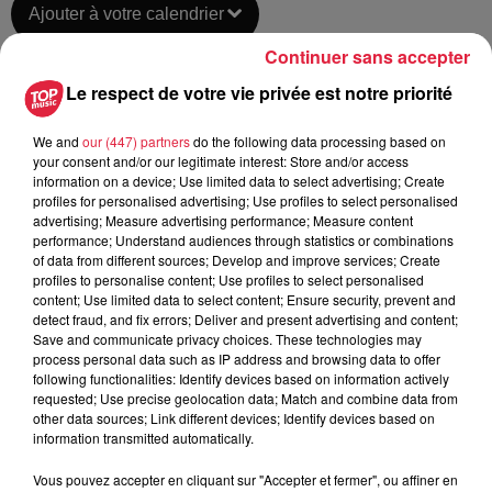
Ajouter à votre calendrier
Continuer sans accepter
Le respect de votre vie privée est notre priorité
du
19 août 2018 à 0h00
Date
au
19 août 2018 à 0h00
We and
our (447) partners
do the following data processing based on
your consent and/or our legitimate interest: Store and/or access
information on a device; Use limited data to select advertising; Create
profiles for personalised advertising; Use profiles to select personalised
advertising; Measure advertising performance; Measure content
Lieu
Hippodrome de Hoerdt
performance; Understand audiences through statistics or combinations
of data from different sources; Develop and improve services; Create
profiles to personalise content; Use profiles to select personalised
content; Use limited data to select content; Ensure security, prevent and
detect fraud, and fix errors; Deliver and present advertising and content;
cathie gneiting
Save and communicate privacy choices. These technologies may
process personal data such as IP address and browsing data to offer
Organisateur
0672624793
following functionalities: Identify devices based on information actively
requested; Use precise geolocation data; Match and combine data from
cathie.gneiting@gmail.com
other data sources; Link different devices; Identify devices based on
information transmitted automatically.
Vous pouvez accepter en cliquant sur "Accepter et fermer", ou affiner en