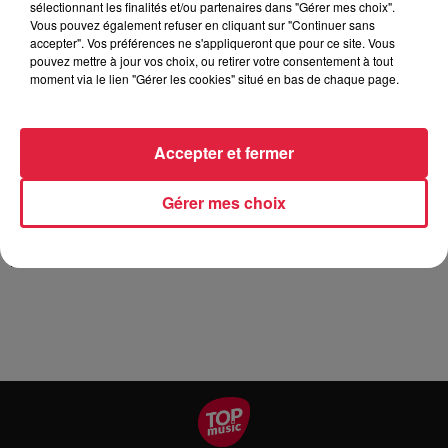
Tarif
Gratuit
sélectionnant les finalités et/ou partenaires dans "Gérer mes choix".
Vous pouvez également refuser en cliquant sur "Continuer sans
accepter". Vos préférences ne s'appliqueront que pour ce site. Vous
pouvez mettre à jour vos choix, ou retirer votre consentement à tout
moment via le lien "Gérer les cookies" situé en bas de chaque page.
Pas moins de 900 canidés seront présents à l'hippodrome
de Hoerdt pour l'exposition nationale des chiens de race ce
dimanche 19 août. Un événement organisé par la Canine du
Accepter et fermer
Bas-Rhin ! Village des éleveurs, démonstrations, ring
d'honneur, stands de matériel pour chiens, restauration. De
Gérer mes choix
8h30 à 17h Entrée 2 €, gratuit pour les moins de 14 ans, les
chiens visiteurs sont les bienvenus sur présentation du
passeport européen en règle.