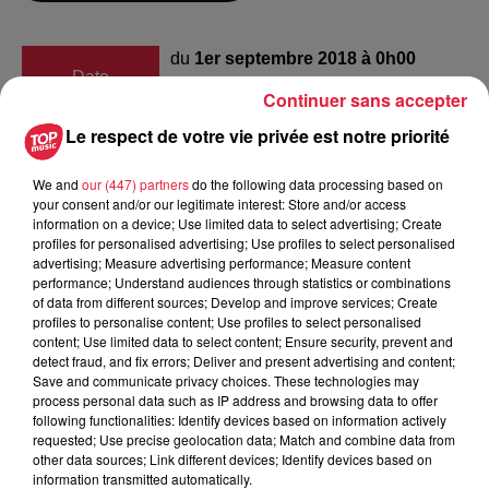
du
1er septembre 2018 à 0h00
Date
au
1er septembre 2018 à 0h00
Continuer sans accepter
Le respect de votre vie privée est notre priorité
Eglise Saint Gilles - Saint Pierre Bois
We and
our (447) partners
do the following data processing based on
Lieu
your consent and/or our legitimate interest: Store and/or access
67220
information on a device; Use limited data to select advertising; Create
profiles for personalised advertising; Use profiles to select personalised
advertising; Measure advertising performance; Measure content
performance; Understand audiences through statistics or combinations
Koenig Bertrand
of data from different sources; Develop and improve services; Create
Organisateur
0688288001
profiles to personalise content; Use profiles to select personalised
content; Use limited data to select content; Ensure security, prevent and
koenig.bertrand@gmail.com
detect fraud, and fix errors; Deliver and present advertising and content;
Save and communicate privacy choices. These technologies may
process personal data such as IP address and browsing data to offer
following functionalities: Identify devices based on information actively
requested; Use precise geolocation data; Match and combine data from
Tarif
Gratuit
other data sources; Link different devices; Identify devices based on
information transmitted automatically.