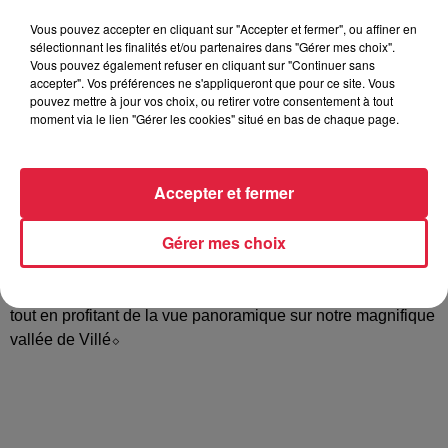
Vous pouvez accepter en cliquant sur "Accepter et fermer", ou affiner en
sélectionnant les finalités et/ou partenaires dans "Gérer mes choix".
Un Concert de musique Gospel par la Chorale Gospel's
Vous pouvez également refuser en cliquant sur "Continuer sans
Rejoicing. Dirigé depuis 2009 par Sylvie HEINRICH et
accepter". Vos préférences ne s'appliqueront que pour ce site. Vous
accompagné au piano par Francis GEIGER, le ch-ur
pouvez mettre à jour vos choix, ou retirer votre consentement à tout
moment via le lien "Gérer les cookies" situé en bas de chaque page.
interprète et chante, sans but lucratif, politique ou religieux,
des negro-spirituals, des gospel songs ou du Gospel plus
moderne. Son répertoire compte donc des chants
Accepter et fermer
traditionnels ou modernes, des rythmes très variés, qui
racontent l'histoire, les émotions les joies et les souffrances
Gérer mes choix
du peuple noir américain. http://www.gospelsrejoicing.com
Entrée libre et plateau. Après le concert vous aurez encore
la possibilité de vous restaurer avec les délices du barbecue
tout en profitant de la vue panoramique sur notre magnifique
vallée de Villé⬦