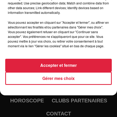
de gym et de remise en forme pour petits et grands.
requested; Use precise geolocation data; Match and combine data from
other data sources; Link different devices; Identify devices based on
information transmitted automatically.
Vous pouvez accepter en cliquant sur "Accepter et fermer", ou affiner en
sélectionnant les finalités et/ou partenaires dans "Gérer mes choix".
Vous pouvez également refuser en cliquant sur "Continuer sans
accepter". Vos préférences ne s'appliqueront que pour ce site. Vous
pouvez mettre à jour vos choix, ou retirer votre consentement à tout
moment via le lien "Gérer les cookies" situé en bas de chaque page.
RADIO
INFOS
Accepter et fermer
TRAQUEURS D'EMPLOI
CASTING
Gérer mes choix
JEUX
AGENDA
PODCASTS
HOROSCOPE
CLUBS PARTENAIRES
CONTACT