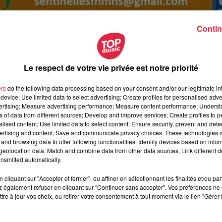
Contin
Le respect de votre vie privée est notre priorité
ers
do the following data processing based on your consent and/or our legitimate int
device; Use limited data to select advertising; Create profiles for personalised adver
vertising; Measure advertising performance; Measure content performance; Unders
eptembre 2018 à 0h00
ns of data from different sources; Develop and improve services; Create profiles to 
eptembre 2018 à 0h00
alised content; Use limited data to select content; Ensure security, prevent and detect
ertising and content; Save and communicate privacy choices. These technologies
and browsing data to offer following functionalities: Identify devices based on infor
eolocation data; Match and combine data from other data sources; Link different de
nsmitted automatically.
ourc
cliquant sur "Accepter et fermer", ou affiner en sélectionnant les finalités et/ou pa
 également refuser en cliquant sur "Continuer sans accepter". Vos préférences ne 
tre à jour vos choix, ou retirer votre consentement à tout moment via le lien "Gérer 
e LEGROS