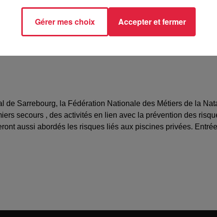
10700
gros@yahoo.fr
Gérer mes choix
Accepter et fermer
l de Sarrebourg, la Fédération Nationale des Métiers de la Nat
ers secours , des activités en lien avec la prévention des risq
ront aussi abordés les risques liés aux piscines privées. Entrée 