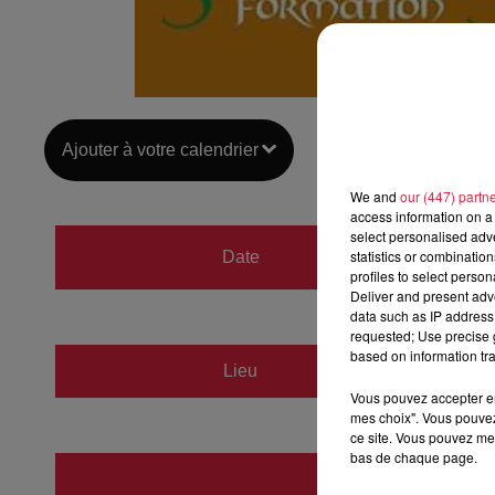
Ajouter à votre calendrier
We and
our (447) partn
access information on a 
select personalised ad
du
8 s
statistics or combinatio
Date
au
8 s
profiles to select person
Deliver and present adv
data such as IP address 
requested; Use precise g
based on information tra
Lieu
Sarreb
Vous pouvez accepter en 
mes choix". Vous pouvez
ce site. Vous pouvez met
bas de chaque page.
Lauri