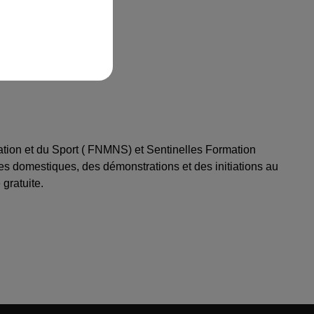
ation et du Sport ( FNMNS) et Sentinelles Formation
ues domestiques, des démonstrations et des initiations au
gratuite.