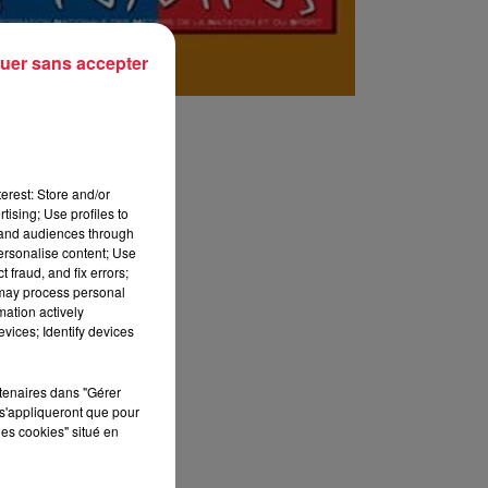
uer sans accepter
erest: Store and/or
tising; Use profiles to
tand audiences through
personalise content; Use
 fraud, and fix errors;
 may process personal
mation actively
vices; Identify devices
rtenaires dans "Gérer
s'appliqueront que pour
les cookies" situé en