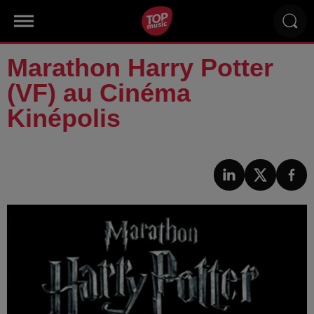
Marathon Harry Potter
(VF) au Cinéma
Kinépolis