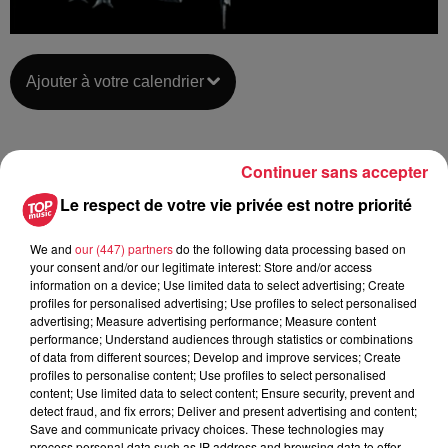
Ajouter à votre calendrier
du
22 septembre 2018 à 0h00
Continuer sans accepter
Date
au
23 septembre 2018 à 0h00
Le respect de votre vie privée est notre priorité
We and
our (447) partners
do the following data processing based on
your consent and/or our legitimate interest: Store and/or access
Lieu
information on a device; Use limited data to select advertising; Create
Cinéma Kinépolis - MULHOUSE (68)
profiles for personalised advertising; Use profiles to select personalised
advertising; Measure advertising performance; Measure content
performance; Understand audiences through statistics or combinations
of data from different sources; Develop and improve services; Create
profiles to personalise content; Use profiles to select personalised
Organisateur
https://kinepolis.fr/marathon-harry-potter
content; Use limited data to select content; Ensure security, prevent and
detect fraud, and fix errors; Deliver and present advertising and content;
Save and communicate privacy choices. These technologies may
process personal data such as IP address and browsing data to offer