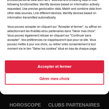
following functionalities: Identify devices based on information actively
Tarif
Gratuit
requested; Use precise geolocation data; Match and combine data from
other data sources; Link different devices; Identify devices based on
information transmitted automatically.
Vous pouvez accepter en cliquant sur "Accepter et fermer", ou affiner en
sélectionnant les finalités et/ou partenaires dans "Gérer mes choix".
Vous pouvez également refuser en cliquant sur "Continuer sans
accepter". Vos préférences ne s'appliqueront que pour ce site. Vous
pouvez mettre à jour vos choix, ou retirer votre consentement à tout
moment via le lien "Gérer les cookies" situé en bas de chaque page.
Accepter et fermer
RADIO
INFOS
Gérer mes choix
TRAQUEURS D'EMPLOI
CASTING
JEUX
AGENDA
PODCASTS
HOROSCOPE
CLUBS PARTENAIRES