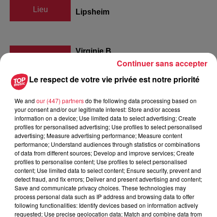
Lieu
Lipsheim
Virginie B
Continuer sans accepter
Organisateur
0675228517
Le respect de votre vie privée est notre priorité
virginie.patrick@yahoo.fr
We and
our (447) partners
do the following data processing based on
your consent and/or our legitimate interest: Store and/or access
information on a device; Use limited data to select advertising; Create
Tarif
Gratuit
profiles for personalised advertising; Use profiles to select personalised
advertising; Measure advertising performance; Measure content
performance; Understand audiences through statistics or combinations
of data from different sources; Develop and improve services; Create
profiles to personalise content; Use profiles to select personalised
Lipsheim organise son traditionnel grand marché aux puces
content; Use limited data to select content; Ensure security, prevent and
dans les rues du village. Plus d'une centaine d'exposant,
detect fraud, and fix errors; Deliver and present advertising and content;
Save and communicate privacy choices. These technologies may
petite restaurant proposée dans le village. Venez nombreux
process personal data such as IP address and browsing data to offer
passer une agréable journée en notre compagnie !
following functionalities: Identify devices based on information actively
requested; Use precise geolocation data; Match and combine data from