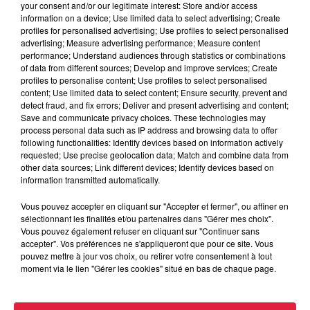
your consent and/or our legitimate interest: Store and/or access
Ajouter à votre calendrier
information on a device; Use limited data to select advertising; Create
profiles for personalised advertising; Use profiles to select personalised
advertising; Measure advertising performance; Measure content
performance; Understand audiences through statistics or combinations
du
15 septembre 2018 à 0h00
of data from different sources; Develop and improve services; Create
Date
profiles to personalise content; Use profiles to select personalised
au
16 septembre 2018 à 0h00
content; Use limited data to select content; Ensure security, prevent and
detect fraud, and fix errors; Deliver and present advertising and content;
Save and communicate privacy choices. These technologies may
process personal data such as IP address and browsing data to offer
following functionalities: Identify devices based on information actively
Lieu
MUTTERSHOLTZ (67)
requested; Use precise geolocation data; Match and combine data from
other data sources; Link different devices; Identify devices based on
information transmitted automatically.
Vous pouvez accepter en cliquant sur "Accepter et fermer", ou affiner en
Organisateur
https://www.facebook.com/angieetanais/
sélectionnant les finalités et/ou partenaires dans "Gérer mes choix".
Vous pouvez également refuser en cliquant sur "Continuer sans
accepter". Vos préférences ne s'appliqueront que pour ce site. Vous
pouvez mettre à jour vos choix, ou retirer votre consentement à tout
moment via le lien "Gérer les cookies" situé en bas de chaque page.
Tarif
Gratuit