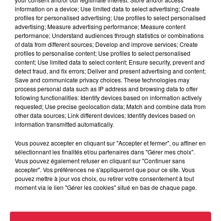
commercial2.erhard@orange.fr
information on a device; Use limited data to select advertising; Create
profiles for personalised advertising; Use profiles to select personalised
advertising; Measure advertising performance; Measure content
performance; Understand audiences through statistics or combinations
Tarif
Gratuit
of data from different sources; Develop and improve services; Create
profiles to personalise content; Use profiles to select personalised
content; Use limited data to select content; Ensure security, prevent and
detect fraud, and fix errors; Deliver and present advertising and content;
Save and communicate privacy choices. These technologies may
Le 13 et 14 octobre 2018 à Obernai : La Menuiserie Erhard
process personal data such as IP address and browsing data to offer
following functionalities: Identify devices based on information actively
Roger et son équipe vous accueille au sein de son nouveau
requested; Use precise geolocation data; Match and combine data from
showroom de 500m². Une opportunité de découvrir nos
other data sources; Link different devices; Identify devices based on
différents produits: portes intérieures, aménagements sur-
information transmitted automatically.
mesure, façades de placard. Mais aussi de profiter des offres
Vous pouvez accepter en cliquant sur "Accepter et fermer", ou affiner en
promotionnelles présentes lors de ces deux journées de
sélectionnant les finalités et/ou partenaires dans "Gérer mes choix".
portes ouvertes. Un événement à partager aussi bien entre
Vous pouvez également refuser en cliquant sur "Continuer sans
amis qu'en famille. Au rendez-vous, des animations pour
accepter". Vos préférences ne s'appliqueront que pour ce site. Vous
pouvez mettre à jour vos choix, ou retirer votre consentement à tout
enfants, des lots à gagner (tours de circuit Ferrari, bons
moment via le lien "Gérer les cookies" situé en bas de chaque page.
d'achats, tablettes) et des rafraîchissements seront à votre
disposition.