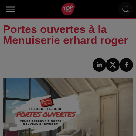
Portes ouvertes à la
Menuiserie erhard roger