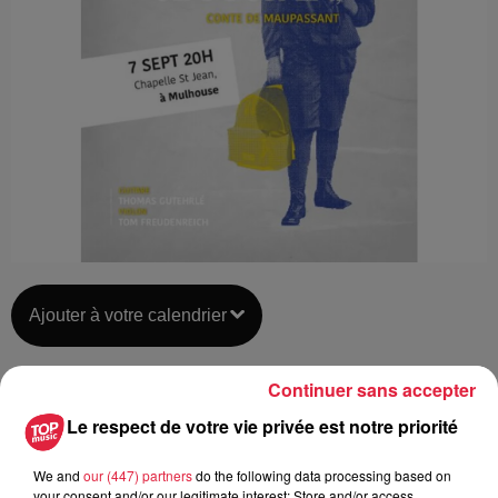
Ajouter à votre calendrier
Continuer sans accepter
du
7 septembre 2018 à 0h00
Date
Le respect de votre vie privée est notre priorité
au
7 septembre 2018 à 0h00
We and
our (447) partners
do the following data processing based on
your consent and/or our legitimate interest: Store and/or access