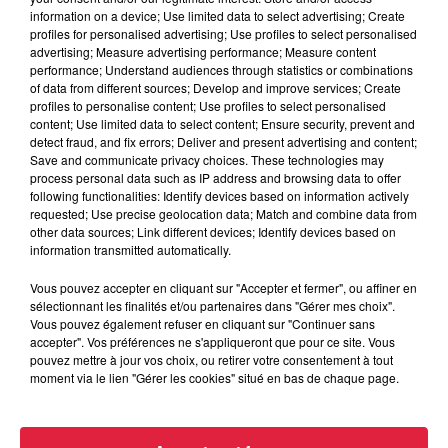
information on a device; Use limited data to select advertising; Create
profiles for personalised advertising; Use profiles to select personalised
Lieu
Chapelle Saint Jean, Mulhouse
advertising; Measure advertising performance; Measure content
performance; Understand audiences through statistics or combinations
of data from different sources; Develop and improve services; Create
profiles to personalise content; Use profiles to select personalised
Elsa Bock
content; Use limited data to select content; Ensure security, prevent and
detect fraud, and fix errors; Deliver and present advertising and content;
Organisateur
0672633617
Save and communicate privacy choices. These technologies may
process personal data such as IP address and browsing data to offer
compagnieplusdunevoix@gmail.com
following functionalities: Identify devices based on information actively
requested; Use precise geolocation data; Match and combine data from
other data sources; Link different devices; Identify devices based on
information transmitted automatically.
Tarif
Gratuit
Vous pouvez accepter en cliquant sur "Accepter et fermer", ou affiner en
sélectionnant les finalités et/ou partenaires dans "Gérer mes choix".
Vous pouvez également refuser en cliquant sur "Continuer sans
accepter". Vos préférences ne s'appliqueront que pour ce site. Vous
pouvez mettre à jour vos choix, ou retirer votre consentement à tout
La compagnie Plus d'Une Voix vous propose le spectacle
moment via le lien "Gérer les cookies" situé en bas de chaque page.
musical "Ce jour-là", adaptation de la nouvelle de Guy de
Maupassant "Le papa de Simon".