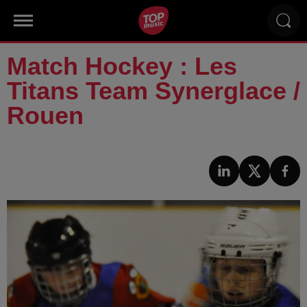
Match Hockey : Les
Titans Team Synerglace /
Rouen