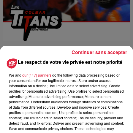
Continuer sans accepter
Ajouter à votre calendrier
Le respect de votre vie privée est notre priorité
We and
our (447) partners
do the following data processing based on
du
27 octobre 2018 à 0h00
your consent and/or our legitimate interest: Store and/or access
Date
information on a device; Use limited data to select advertising; Create
au
27 octobre 2018 à 0h00
profiles for personalised advertising; Use profiles to select personalised
advertising; Measure advertising performance; Measure content
performance; Understand audiences through statistics or combinations
of data from different sources; Develop and improve services; Create
profiles to personalise content; Use profiles to select personalised
Lieu
La patinoire de COLMAR
content; Use limited data to select content; Ensure security, prevent and
detect fraud, and fix errors; Deliver and present advertising and content;
Save and communicate privacy choices. These technologies may