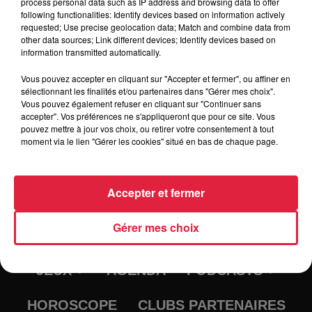
process personal data such as IP address and browsing data to offer
following functionalities: Identify devices based on information actively
Tarif
Gratuit
requested; Use precise geolocation data; Match and combine data from
other data sources; Link different devices; Identify devices based on
information transmitted automatically.
Vous pouvez accepter en cliquant sur "Accepter et fermer", ou affiner en
sélectionnant les finalités et/ou partenaires dans "Gérer mes choix".
Vous pouvez également refuser en cliquant sur "Continuer sans
accepter". Vos préférences ne s'appliqueront que pour ce site. Vous
pouvez mettre à jour vos choix, ou retirer votre consentement à tout
moment via le lien "Gérer les cookies" situé en bas de chaque page.
Accepter et fermer
RADIO
INFOS
Gérer mes choix
TRAQUEURS D'EMPLOI
CASTING
JEUX
AGENDA
PODCASTS
HOROSCOPE
CLUBS PARTENAIRES