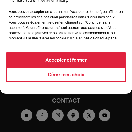
information transmitted automatically.
Vous pouvez accepter en cliquant sur "Accepter et fermer", ou affiner en
sélectionnant les finalités et/ou partenaires dans "Gérer mes choix".
Vous pouvez également refuser en cliquant sur "Continuer sans
accepter". Vos préférences ne s'appliqueront que pour ce site. Vous
pouvez mettre à jour vos choix, ou retirer votre consentement à tout
moment via le lien "Gérer les cookies" situé en bas de chaque page.
RADIO
INFOS
TRAQUEURS D'EMPLOI
CASTING
Accepter et fermer
JEUX
AGENDA
PODCASTS
Gérer mes choix
HOROSCOPE
CLUBS PARTENAIRES
CONTACT