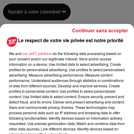
Ajouter à votre calendrier
Continuer sans accepter
du
18 novembre 2018 à 0h00
Le respect de votre vie privée est notre priorité
Date
au
18 novembre 2018 à 0h00
We and
our (447) partners
do the following data processing based on
your consent and/or our legitimate interest: Store and/or access
information on a device; Use limited data to select advertising; Create
profiles for personalised advertising; Use profiles to select personalised
Lieu
Parc des Sports de HAGUENAU (67)
advertising; Measure advertising performance; Measure content
performance; Understand audiences through statistics or combinations
of data from different sources; Develop and improve services; Create
profiles to personalise content; Use profiles to select personalised
content; Use limited data to select content; Ensure security, prevent and
Tarif
Gratuit
detect fraud, and fix errors; Deliver and present advertising and content;
Save and communicate privacy choices. These technologies may
process personal data such as IP address and browsing data to offer
following functionalities: Identify devices based on information actively
requested; Use precise geolocation data; Match and combine data from
other data sources; Link different devices; Identify devices based on