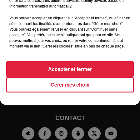
other data sources; Link different devices; Identify devices based on
information transmitted automatically.
Vous pouvez accepter en cliquant sur "Accepter et fermer", ou affiner en
sélectionnant les finalités et/ou partenaires dans "Gérer mes choix".
Vous pouvez également refuser en cliquant sur "Continuer sans
accepter". Vos préférences ne s'appliqueront que pour ce site. Vous
pouvez mettre à jour vos choix, ou retirer votre consentement à tout
moment via le lien "Gérer les cookies" situé en bas de chaque page.
RADIO
INFOS
Accepter et fermer
TRAQUEURS D'EMPLOI
CASTING
Gérer mes choix
JEUX
AGENDA
PODCASTS
HOROSCOPE
CLUBS PARTENAIRES
CONTACT