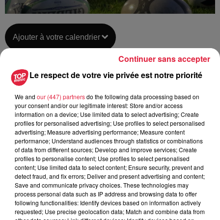
Ajouter à votre calendrier
Continuer sans accepter
Le respect de votre vie privée est notre priorité
du
9 décembre 2018 à 0h00
Date
au
9 décembre 2018 à 0h00
We and
our (447) partners
do the following data processing based on
your consent and/or our legitimate interest: Store and/or access
information on a device; Use limited data to select advertising; Create
profiles for personalised advertising; Use profiles to select personalised
advertising; Measure advertising performance; Measure content
Lieu
Parc des Sports de HAGUENAU (67)
performance; Understand audiences through statistics or combinations
of data from different sources; Develop and improve services; Create
profiles to personalise content; Use profiles to select personalised
content; Use limited data to select content; Ensure security, prevent and
detect fraud, and fix errors; Deliver and present advertising and content;
Tarif
Gratuit
Save and communicate privacy choices. These technologies may
process personal data such as IP address and browsing data to offer
following functionalities: Identify devices based on information actively
requested; Use precise geolocation data; Match and combine data from