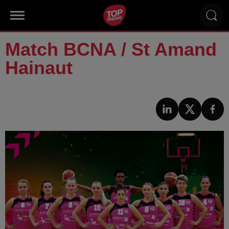
Match BCNA / St Amand
Hainaut