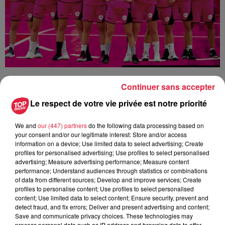
Continuer sans accepter
Ajouter à votre calendrier
Le respect de votre vie privée est notre priorité
We and
our (447) partners
do the following data processing based on
du
24 novembre 2018 à 0h00
your consent and/or our legitimate interest: Store and/or access
Date
information on a device; Use limited data to select advertising; Create
au
24 novembre 2018 à 0h00
profiles for personalised advertising; Use profiles to select personalised
advertising; Measure advertising performance; Measure content
performance; Understand audiences through statistics or combinations
of data from different sources; Develop and improve services; Create
Maison des Sports à HAGUENAU
profiles to personalise content; Use profiles to select personalised
Lieu
content; Use limited data to select content; Ensure security, prevent and
(67)
detect fraud, and fix errors; Deliver and present advertising and content;
Save and communicate privacy choices. These technologies may
process personal data such as IP address and browsing data to offer