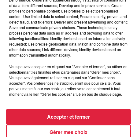
Pieri. Différentes sociétés présentes : - Captain Tortue
of data from different sources; Develop and improve services; Create
(textiles) -Guy Demarle (Accessoires pâtisserie et robot) -
profiles to personalise content; Use profiles to select personalised
Forever (Produits aloé vera) -Au moulin rose (lingerie) -
content; Use limited data to select content; Ensure security, prevent and
detect fraud, and fix errors; Deliver and present advertising and content;
Légendes Gourmandes (Cuisine) 11h : dégustation des
Save and communicate privacy choices. These technologies may
produits légendes gourmandes 16h : Goûter/Dessert
process personal data such as IP address and browsing data to offer
proposé par Guy Demarle Forever proposera une
following functionalities: Identify devices based on information actively
requested; Use precise geolocation data; Match and combine data from
dégustation de pulpe Aloé Vera tout au long de la journée.
other data sources; Link different devices; Identify devices based on
Un jeu sur le goût sera proposé par Légendes Gourmandes
information transmitted automatically.
pendant la journée Et un Relooking proposé par Captain
Vous pouvez accepter en cliquant sur "Accepter et fermer", ou affiner en
tortue tout au long de la journée Tombola sur place avec 6
sélectionnant les finalités et/ou partenaires dans "Gérer mes choix".
tirages au sort Venez nombreux, des idées cadeaux pour les
Vous pouvez également refuser en cliquant sur "Continuer sans
fêtes de fin d'année.
accepter". Vos préférences ne s'appliqueront que pour ce site. Vous
pouvez mettre à jour vos choix, ou retirer votre consentement à tout
moment via le lien "Gérer les cookies" situé en bas de chaque page.
Accepter et fermer
Gérer mes choix