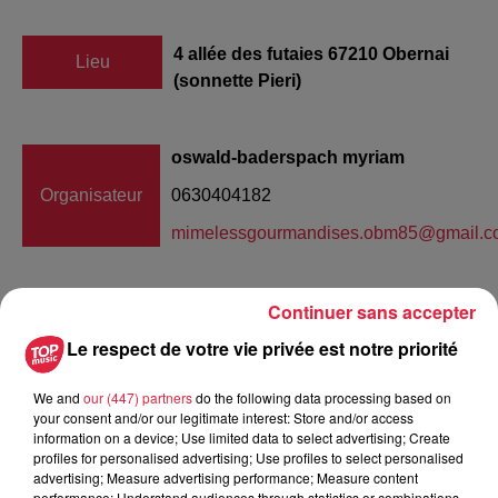
4 allée des futaies 67210 Obernai
Lieu
(sonnette Pieri)
oswald-baderspach myriam
Organisateur
0630404182
mimelessgourmandises.obm85@gmail.c
Continuer sans accepter
Tarif
Gratuit
Le respect de votre vie privée est notre priorité
We and
our (447) partners
do the following data processing based on
your consent and/or our legitimate interest: Store and/or access
Bonjour, Le Dimanche 7 Octobre 2018 de 10h à 18h,
information on a device; Use limited data to select advertising; Create
j'effectue une porte ouverte Vendeuse à Domicile, à mon
profiles for personalised advertising; Use profiles to select personalised
appartement 4 allée des futaies 67210 Obernai. Sonnerie
advertising; Measure advertising performance; Measure content
performance; Understand audiences through statistics or combinations