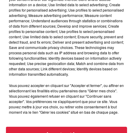
Fuhrmann Priscilla
information on a device; Use limited data to select advertising; Create
profiles for personalised advertising; Use profiles to select personalised
Organisateur
0650810337
advertising; Measure advertising performance; Measure content
performance; Understand audiences through statistics or combinations
priscilla.fuhrmann@gmail.com
of data from different sources; Develop and improve services; Create
profiles to personalise content; Use profiles to select personalised
content; Use limited data to select content; Ensure security, prevent and
detect fraud, and fix errors; Deliver and present advertising and content;
Save and communicate privacy choices. These technologies may
Tarif
Gratuit
process personal data such as IP address and browsing data to offer
following functionalities: Identify devices based on information actively
requested; Use precise geolocation data; Match and combine data from
other data sources; Link different devices; Identify devices based on
information transmitted automatically.
24eme bourse expo ornithologique le 3 novembre 2018 de
13h à 22h et le 4 novembre de 9h à 18h à weyersheim.
Vous pouvez accepter en cliquant sur "Accepter et fermer", ou affiner en
Grande bourse aux oiseaux, oiseaux en semi liberté,
sélectionnant les finalités et/ou partenaires dans "Gérer mes choix".
Vous pouvez également refuser en cliquant sur "Continuer sans
démonstration d élevage à la main de jeunes oisillons, stand
accepter". Vos préférences ne s'appliqueront que pour ce site. Vous
matériels et aliments pour oiseaux. Repas sur place
pouvez mettre à jour vos choix, ou retirer votre consentement à tout
réservations au 0686627067 4 euro l entrée et gratuit pour
moment via le lien "Gérer les cookies" situé en bas de chaque page.
les moins de 14ans.