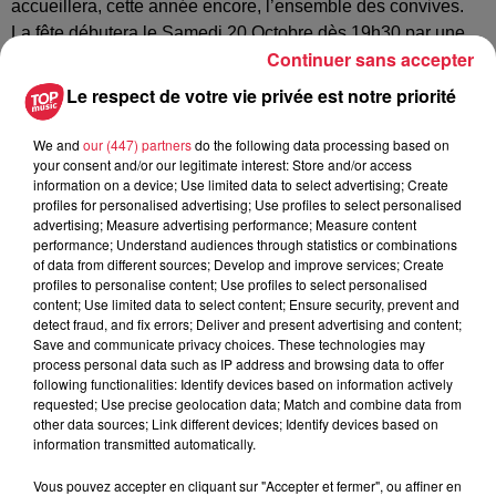
accueillera, cette année encore, l’ensemble des convives.
La fête débutera le Samedi 20 Octobre dès 19h30 par une
Continuer sans accepter
soirée dansante aux mélodies de l’orchestre «
D’Hardtwälder », trois menus seront proposés aux
Le respect de votre vie privée est notre priorité
gastronomes : - Choucroute, tarte aux fruits ou glace et café
(17€) - Paupiettes de saumon sur lit de choucroute, tarte aux
We and
our (447) partners
do the following data processing based on
your consent and/or our legitimate interest: Store and/or access
fruits ou glace et café (17€) - Munstiflette et salade verte,
information on a device; Use limited data to select advertising; Create
tarte aux fruits ou glace et café (13€) Dimanche, la messe se
profiles for personalised advertising; Use profiles to select personalised
tiendra à l’église de Holtzwihr à 10h30. Il sera possible de
advertising; Measure advertising performance; Measure content
performance; Understand audiences through statistics or combinations
déjeuner dès 11h45 sous le chapiteau chauffé de la fête. A
of data from different sources; Develop and improve services; Create
la carte, les convives trouveront en plus des 3 menus
profiles to personalise content; Use profiles to select personalised
proposés de nombreuses autres réjouissances, entre autres
content; Use limited data to select content; Ensure security, prevent and
detect fraud, and fix errors; Deliver and present advertising and content;
l’assiette du Ried. La choucroute BIO de la Ferme FRIEH
Save and communicate privacy choices. These technologies may
sera préparée par le Traiteur THOMAS et dégustée avec les
process personal data such as IP address and browsing data to offer
bons crus Wolfberger. Tout au long du week-end, des
following functionalities: Identify devices based on information actively
requested; Use precise geolocation data; Match and combine data from
portions de choucroute seront également disponibles à
other data sources; Link different devices; Identify devices based on
emporter. A partir de 13h30, le groupe Folklorique alsacien
information transmitted automatically.
Rhénania Alliance de Biesheim assurera une animation
musicale et dansante, suivi à 16h par l’orchestre «
Vous pouvez accepter en cliquant sur "Accepter et fermer", ou affiner en