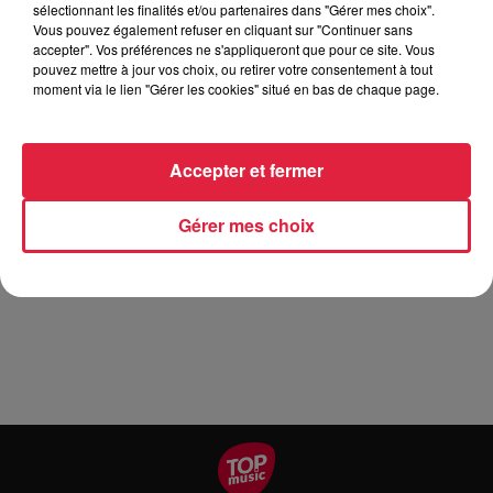
sélectionnant les finalités et/ou partenaires dans "Gérer mes choix".
D’Hardtwälder » pour une après-midi et une soirée
Vous pouvez également refuser en cliquant sur "Continuer sans
dansante. Il sera possible de dîner dès 18h30. Le fil
accepter". Vos préférences ne s'appliqueront que pour ce site. Vous
conducteur de la journée sera la pesée du chou, comme l’an
pouvez mettre à jour vos choix, ou retirer votre consentement à tout
moment via le lien "Gérer les cookies" situé en bas de chaque page.
passé chacun sera invité à estimer le poids d’un chou
Holtzwihrien… Le gagnant se verra remettre un cadeau.
L’amicale de la chorale se réjouit d’avance de vous
Accepter et fermer
accueillir dans sa nouvelle ambiance festive automnale. Il
est possible de réserver par email à l’adresse :
Gérer mes choix
reservation@fete-choucroute.fr ou par téléphone au
03.89.49.15.10 ou au 06.12.15.62.78. Facebook : Fête de la
Choucroute Holtzwihr