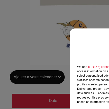
We and
our (447) partn
access information on a 
select personalised ad
Ajouter à votre calendrier
statistics or combinatio
profiles to select person
Deliver and present adv
data such as IP address 
du
20 
requested; Use precise g
Date
based on information tra
au
20 