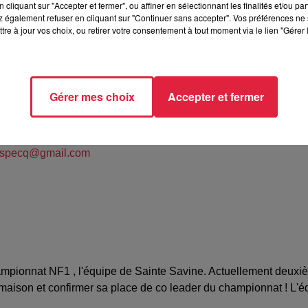
cliquant sur "Accepter et fermer", ou affiner en sélectionnant les finalités et/ou pa
 également refuser en cliquant sur "Continuer sans accepter". Vos préférences ne 
tre à jour vos choix, ou retirer votre consentement à tout moment via le lien "Gérer 
OLSHEIM (67)
Gérer mes choix
Accepter et fermer
IE SPECQ
1953
e.specq@gmail.com
mpionnat NF1 , l'équipe de Sainte Savine. Actuellement deuxiè
aison et confirmer sa place de co leader du championnat ! L'éq