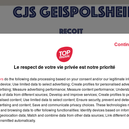
Contin
Le respect de votre vie privée est notre priorité
ers
do the following data processing based on your consent and/or our legitimate int
device; Use limited data to select advertising; Create profiles for personalised adver
vertising; Measure advertising performance; Measure content performance; Unders
ns of data from different sources; Develop and improve services; Create profiles to 
alised content; Use limited data to select content; Ensure security, prevent and detect
ertising and content; Save and communicate privacy choices. These technologies
and browsing data to offer following functionalities: Identify devices based on infor
octobre 2018 à 0h00
eolocation data; Match and combine data from other data sources; Link different de
nsmitted automatically.
octobre 2018 à 0h00