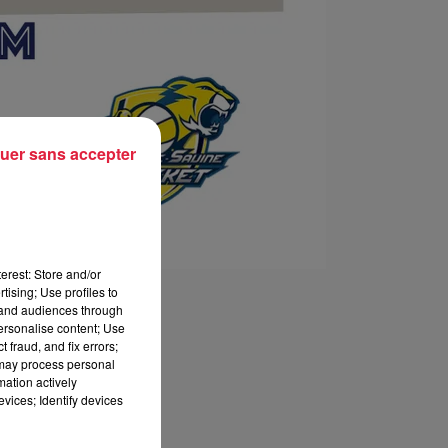
uer sans accepter
erest: Store and/or
tising; Use profiles to
tand audiences through
personalise content; Use
 fraud, and fix errors;
 may process personal
mation actively
vices; Identify devices