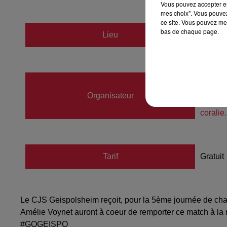
Vous pouvez accepter en 
mes choix". Vous pouvez
ce site. Vous pouvez met
bas de chaque page.
Lieu
GEISP
CORAL
Organisateur
068911
corali
Tarif
Gratuit
Le CJS Geispolsheim reçoit, pour la 5ème journée de cha
Amélie Voynet auront à coeur de remporter ce match à la m
#GOGEISPO