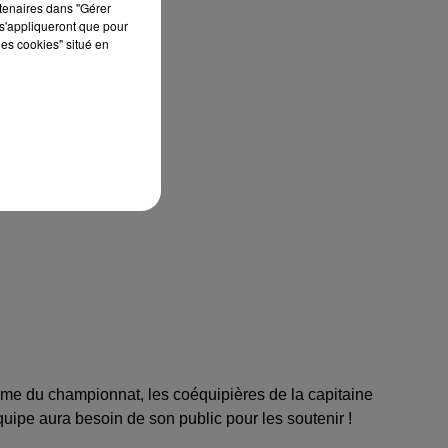
rtenaires dans "Gérer
s'appliqueront que pour
les cookies" situé en
me du championnat, les coéquipières de la capitaine
uipe aura besoin de son public pour les soutenir !