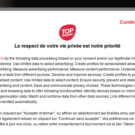
Contin
Le respect de votre vie privée est notre priorité
octobre 2018 à 0h00
 novembre 2018 à 0h00
ers
do the following data processing based on your consent and/or our legitimate int
device; Use limited data to select advertising; Create profiles for personalised adver
vertising; Measure advertising performance; Measure content performance; Unders
ns of data from different sources; Develop and improve services; Create profiles to 
alised content; Use limited data to select content; Ensure security, prevent and detect
 Adalric - OBERNAI (67)
ertising and content; Save and communicate privacy choices. These technologies
and browsing data to offer following functionalities: Identify devices based on infor
eolocation data; Match and combine data from other data sources; Link different de
nsmitted automatically.
INE BESSAILET
cliquant sur "Accepter et fermer", ou affiner en sélectionnant les finalités et/ou pa
 également refuser en cliquant sur "Continuer sans accepter". Vos préférences ne 
12344
tre à jour vos choix, ou retirer votre consentement à tout moment via le lien "Gérer 
ne.bessailet@gmail.com