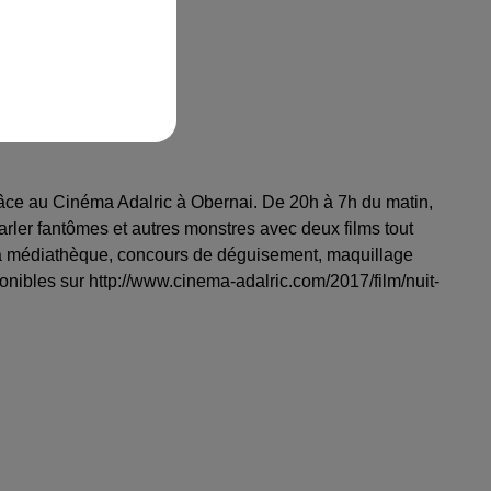
credi-31-octobre-2018/
râce au Cinéma Adalric à Obernai. De 20h à 7h du matin,
arler fantômes et autres monstres avec deux films tout
r la médiathèque, concours de déguisement, maquillage
sponibles sur http://www.cinema-adalric.com/2017/film/nuit-