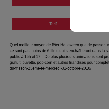
http://
Tarif
Gratuit
Quel meilleur moyen de fêter Halloween que de passer une
ce sont pas moins de 6 films qui s’enchaîneront dans la sa
public à 15h et 17h. De plus plusieurs animations sont p
gratuit, buvette, pop-corn et autres friandises pour complé
du-frisson-23eme-le-mercredi-31-octobre-2018/