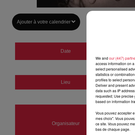
Ajouter à votre calendrier
du
31 
Date
au
1er
We and
our (447) partn
access information on a 
select personalised ad
statistics or combinatio
profiles to select person
Lieu
Cinéma
Deliver and present adv
data such as IP address 
requested; Use precise g
based on information tra
TIPHA
Vous pouvez accepter en 
mes choix". Vous pouvez
06604
Organisateur
ce site. Vous pouvez met
tiphai
bas de chaque page.