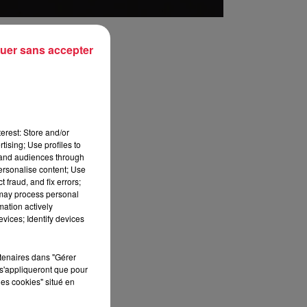
uer sans accepter
erest: Store and/or
tising; Use profiles to
tand audiences through
personalise content; Use
 fraud, and fix errors;
 may process personal
mation actively
vices; Identify devices
rtenaires dans "Gérer
s'appliqueront que pour
les cookies" situé en