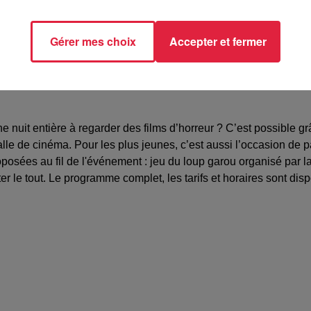
www.cinema-adalric.com/2017/film/nuit-du-frisson-23eme-le-mer
Gérer mes choix
Accepter et fermer
 nuit entière à regarder des films d’horreur ? C’est possible g
lle de cinéma. Pour les plus jeunes, c’est aussi l’occasion de p
roposées au fil de l'événement : jeu du loup garou organisé pa
ter le tout. Le programme complet, les tarifs et horaires sont di