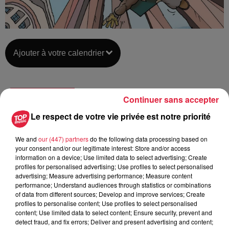
Ajouter à votre calendrier
du
17 novembre 2018 à 0h00
Continuer sans accepter
Date
au
17 novembre 2018 à 0h00
Le respect de votre vie privée est notre priorité
We and
our (447) partners
do the following data processing based on
your consent and/or our legitimate interest: Store and/or access
Lieu
information on a device; Use limited data to select advertising; Create
Les Tanzmatten à SÉLESTAT (67)
profiles for personalised advertising; Use profiles to select personalised
advertising; Measure advertising performance; Measure content
performance; Understand audiences through statistics or combinations
of data from different sources; Develop and improve services; Create
https://www.tanzmatten.fr/saison-
profiles to personalise content; Use profiles to select personalised
Organisateur
culturelle/programmation/2018-
content; Use limited data to select content; Ensure security, prevent and
detect fraud, and fix errors; Deliver and present advertising and content;
2019/grand-tremplin-de-l-humour.html